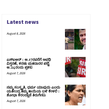
Latest news
August 8, 2026
ಎಸ್‌ಐಆರ್‌ : ಆ.17ರವರೆಗೆ ಅವಧಿ
ವಿಸ್ತರಣೆ, ಕರಡು ಮತದಾರರ ಪಟ್ಟಿ
ಆ.24ರಂದು ಪ್ರಕಟ
August 7, 2026
ನಮ್ಮ ಸಂಸ್ಕೃತಿ, ಧರ್ಮ ಯಾವುದು ಎಂದು
ಯತೀಂದ್ರ ತಮ್ಮ ತಾಯಿಯ ಬಳಿ ಕೇಳಲಿ :
ಶೋಭಾ ಕರಂದ್ಲಾಜೆ ತಿರುಗೇಟು
August 7, 2026