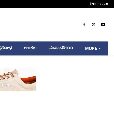
Sign in / Join
್ಯಶೋಧ
ಅಂಕಣ
ಸಂಪಾದಕೀಯ
MORE