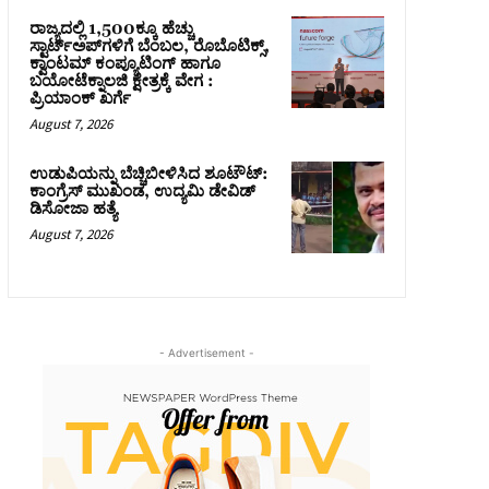
ರಾಜ್ಯದಲ್ಲಿ 1,500ಕ್ಕೂ ಹೆಚ್ಚು
ಸ್ಟಾರ್ಟ್‌ಅಪ್‌ಗಳಿಗೆ ಬೆಂಬಲ, ರೊಬೊಟಿಕ್ಸ್,
ಕ್ವಾಂಟಮ್ ಕಂಪ್ಯೂಟಿಂಗ್ ಹಾಗೂ
ಬಯೋಟೆಕ್ನಾಲಜಿ ಕ್ಷೇತ್ರಕ್ಕೆ ವೇಗ :
ಪ್ರಿಯಾಂಕ್‌ ಖರ್ಗೆ
August 7, 2026
ಉಡುಪಿಯನ್ನು ಬೆಚ್ಚಿಬೀಳಿಸಿದ ಶೂಟೌಟ್‌:
ಕಾಂಗ್ರೆಸ್‌ ಮುಖಂಡ, ಉದ್ಯಮಿ ಡೇವಿಡ್
ಡಿಸೋಜಾ ಹತ್ಯೆ
August 7, 2026
- Advertisement -