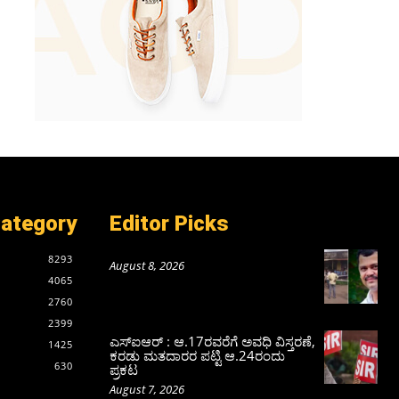
Category
Editor Picks
8293
August 8, 2026
4065
2760
2399
ಎಸ್‌ಐಆರ್‌ : ಆ.17ರವರೆಗೆ ಅವಧಿ ವಿಸ್ತರಣೆ,
1425
ಕರಡು ಮತದಾರರ ಪಟ್ಟಿ ಆ.24ರಂದು
630
ಪ್ರಕಟ
August 7, 2026