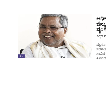
ಅಧಿಕ
ಬೆನ್
ವ್ಯಂಗ್
ಕನ್ನಡ ಪ್
ಮೈಸೂರು
ಸರಳೀಕರ
ಸಾವಿರ 
ದೇಶ
ತಿಳಿಸಿದ