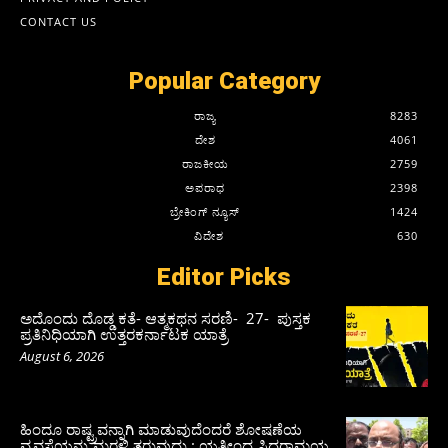
CONTACT US
Popular Category
ರಾಜ್ಯ
8283
ದೇಶ
4061
ರಾಜಕೀಯ
2759
ಅಪರಾಧ
2398
ಬ್ರೇಕಿಂಗ್ ನ್ಯೂಸ್
1424
ವಿದೇಶ
630
Editor Picks
ಅದೊಂದು ದೊಡ್ಡ ಕತೆ- ಆತ್ಮಕಥನ ಸರಣಿ- 27- ಪುಸ್ತಕ
ಪ್ರತಿನಿಧಿಯಾಗಿ ಉತ್ತರಕರ್ನಾಟಕ ಯಾತ್ರೆ
August 6, 2026
ಹಿಂದೂ ರಾಷ್ಟ್ರವನ್ನಾಗಿ ಮಾಡುವುದೆಂದರೆ ಶೋಷಣೆಯ
ವ್ಯವಸ್ಥೆಯನ್ನು ಮರಳಿ ತರುವುದು : ಯತೀಂದ್ರ ಸಿದ್ದರಾಮಯ್ಯ