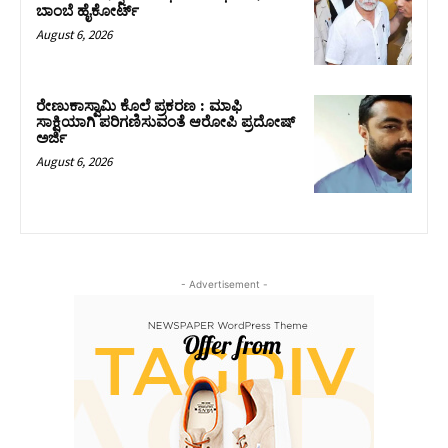
ಬಾಂಬೆ ಹೈಕೋರ್ಟ್
August 6, 2026
ರೇಣುಕಾಸ್ವಾಮಿ ಕೊಲೆ ಪ್ರಕರಣ : ಮಾಫಿ
ಸಾಕ್ಷಿಯಾಗಿ ಪರಿಗಣಿಸುವಂತೆ ಆರೋಪಿ ಪ್ರದೋಷ್‌
ಅರ್ಜಿ
August 6, 2026
- Advertisement -