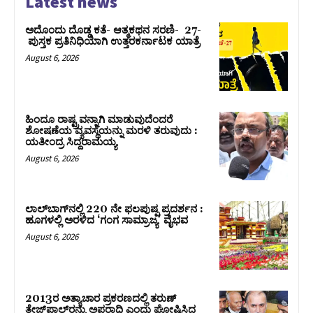
Latest news
ಅದೊಂದು ದೊಡ್ಡ ಕತೆ- ಆತ್ಮಕಥನ ಸರಣಿ- 27-
ಪುಸ್ತಕ ಪ್ರತಿನಿಧಿಯಾಗಿ ಉತ್ತರಕರ್ನಾಟಕ ಯಾತ್ರೆ
August 6, 2026
ಹಿಂದೂ ರಾಷ್ಟ್ರವನ್ನಾಗಿ ಮಾಡುವುದೆಂದರೆ
ಶೋಷಣೆಯ ವ್ಯವಸ್ಥೆಯನ್ನು ಮರಳಿ ತರುವುದು :
ಯತೀಂದ್ರ ಸಿದ್ದರಾಮಯ್ಯ
August 6, 2026
ಲಾಲ್‍ಬಾಗ್‍ನಲ್ಲಿ 220 ನೇ ಫಲಪುಷ್ಪ ಪ್ರದರ್ಶನ :
ಹೂಗಳಲ್ಲಿ ಅರಳಿದ ‘ಗಂಗ ಸಾಮ್ರಾಜ್ಯ’ ವೈಭವ
August 6, 2026
2013ರ ಅತ್ಯಾಚಾರ ಪ್ರಕರಣದಲ್ಲಿ ತರುಣ್
ತೇಜ್‌ಪಾಲ್‌ರನ್ನು ಅಪರಾಧಿ ಎಂದು ಘೋಷಿಸಿದ