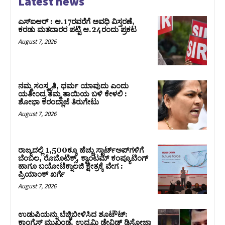
Latest news
ಎಸ್‌ಐಆರ್‌ : ಆ.17ರವರೆಗೆ ಅವಧಿ ವಿಸ್ತರಣೆ,
ಕರಡು ಮತದಾರರ ಪಟ್ಟಿ ಆ.24ರಂದು ಪ್ರಕಟ
August 7, 2026
ನಮ್ಮ ಸಂಸ್ಕೃತಿ, ಧರ್ಮ ಯಾವುದು ಎಂದು
ಯತೀಂದ್ರ ತಮ್ಮ ತಾಯಿಯ ಬಳಿ ಕೇಳಲಿ :
ಶೋಭಾ ಕರಂದ್ಲಾಜೆ ತಿರುಗೇಟು
August 7, 2026
ರಾಜ್ಯದಲ್ಲಿ 1,500ಕ್ಕೂ ಹೆಚ್ಚು ಸ್ಟಾರ್ಟ್‌ಅಪ್‌ಗಳಿಗೆ
ಬೆಂಬಲ, ರೊಬೊಟಿಕ್ಸ್, ಕ್ವಾಂಟಮ್ ಕಂಪ್ಯೂಟಿಂಗ್
ಹಾಗೂ ಬಯೋಟೆಕ್ನಾಲಜಿ ಕ್ಷೇತ್ರಕ್ಕೆ ವೇಗ :
ಪ್ರಿಯಾಂಕ್‌ ಖರ್ಗೆ
August 7, 2026
ಉಡುಪಿಯನ್ನು ಬೆಚ್ಚಿಬೀಳಿಸಿದ ಶೂಟೌಟ್‌:
ಕಾಂಗ್ರೆಸ್‌ ಮುಖಂಡ, ಉದ್ಯಮಿ ಡೇವಿಡ್ ಡಿಸೋಜಾ