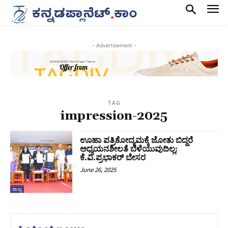
- Advertisement -
TAG
impression-2025
ಊಹಾ ಪತ್ರಿಕೋದ್ಯಮಕ್ಕೆ ಜೋತು ಬಿದ್ದರೆ
ಅಧ್ಯಯನಶೀಲತೆ ಬೆಳೆಯುವುದಿಲ್ಲ:
ಕೆ.ವಿ.ಪ್ರಭಾಕರ್ ಬೇಸರ
June 26, 2025
ರಾಜ್ಯ