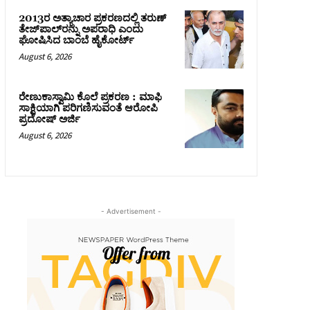
2013ರ ಅತ್ಯಾಚಾರ ಪ್ರಕರಣದಲ್ಲಿ ತರುಣ್
ತೇಜ್‌ಪಾಲ್‌ರನ್ನು ಅಪರಾಧಿ ಎಂದು
ಘೋಷಿಸಿದ ಬಾಂಬೆ ಹೈಕೋರ್ಟ್
August 6, 2026
ರೇಣುಕಾಸ್ವಾಮಿ ಕೊಲೆ ಪ್ರಕರಣ : ಮಾಫಿ
ಸಾಕ್ಷಿಯಾಗಿ ಪರಿಗಣಿಸುವಂತೆ ಆರೋಪಿ
ಪ್ರದೋಷ್‌ ಅರ್ಜಿ
August 6, 2026
- Advertisement -