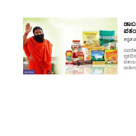
ಡಾಬರ
ಪತಂ
ಕನ್ನಡ ಪ್
ನವದೆಹಲ
ಪ್ರಕಟಿ
ಪತಂಜಲಿ
ಜಾಹೀರ
ಅಂಕಣ