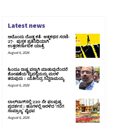
Latest news
ಅದೊಂದು ದೊಡ್ಡ ಕತೆ- ಆತ್ಮಕಥನ ಸರಣಿ-
27- ಪುಸ್ತಕ ಪ್ರತಿನಿಧಿಯಾಗಿ
ಉತ್ತರಕರ್ನಾಟಕ ಯಾತ್ರೆ
August 6, 2026
ಹಿಂದೂ ರಾಷ್ಟ್ರವನ್ನಾಗಿ ಮಾಡುವುದೆಂದರೆ
ಶೋಷಣೆಯ ವ್ಯವಸ್ಥೆಯನ್ನು ಮರಳಿ
ತರುವುದು : ಯತೀಂದ್ರ ಸಿದ್ದರಾಮಯ್ಯ
August 6, 2026
ಲಾಲ್‍ಬಾಗ್‍ನಲ್ಲಿ 220 ನೇ ಫಲಪುಷ್ಪ
ಪ್ರದರ್ಶನ : ಹೂಗಳಲ್ಲಿ ಅರಳಿದ ‘ಗಂಗ
ಸಾಮ್ರಾಜ್ಯ’ ವೈಭವ
August 6, 2026