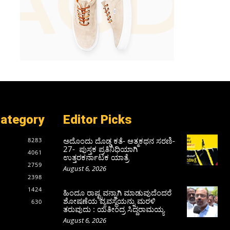
Category
Editor Picks
ಅದೊಂದು ದೊಡ್ಡ ಕತೆ- ಆತ್ಮಕಥನ ಸರಣಿ-
8283
27- ಪುಸ್ತಕ ಪ್ರತಿನಿಧಿಯಾಗಿ
4061
ಉತ್ತರಕರ್ನಾಟಕ ಯಾತ್ರೆ
2759
August 6, 2026
2398
1424
ಹಿಂದೂ ರಾಷ್ಟ್ರವನ್ನಾಗಿ ಮಾಡುವುದೆಂದರೆ
ಶೋಷಣೆಯ ವ್ಯವಸ್ಥೆಯನ್ನು ಮರಳಿ
630
ತರುವುದು : ಯತೀಂದ್ರ ಸಿದ್ದರಾಮಯ್ಯ
August 6, 2026