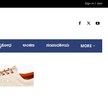
Sign in / Join
್ಯಶೋಧ
ಅಂಕಣ
ಸಂಪಾದಕೀಯ
MORE