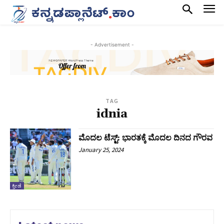
- Advertisement -
TAG
idnia
ಮೊದಲ ಟೆಸ್ಟ್: ಭಾರತಕ್ಕೆ ಮೊದಲ ದಿನದ ಗೌರವ
January 25, 2024
ಕ್ರೀಡೆ