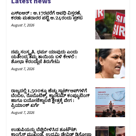
Latest news
ಎಸ್‌ಐಆರ್‌ : ಆ.17ರವರೆಗೆ ಅವಧಿ ವಿಸ್ತರಣೆ,
ಕರಡು ಮತದಾರರ ಪಟ್ಟಿ ಆ.24ರಂದು ಪ್ರಕಟ
August 7, 2026
ನಮ್ಮ ಸಂಸ್ಕೃತಿ, ಧರ್ಮ ಯಾವುದು ಎಂದು
ಯತೀಂದ್ರ ತಮ್ಮ ತಾಯಿಯ ಬಳಿ ಕೇಳಲಿ :
ಶೋಭಾ ಕರಂದ್ಲಾಜೆ ತಿರುಗೇಟು
August 7, 2026
ರಾಜ್ಯದಲ್ಲಿ 1,500ಕ್ಕೂ ಹೆಚ್ಚು ಸ್ಟಾರ್ಟ್‌ಅಪ್‌ಗಳಿಗೆ
ಬೆಂಬಲ, ರೊಬೊಟಿಕ್ಸ್, ಕ್ವಾಂಟಮ್ ಕಂಪ್ಯೂಟಿಂಗ್
ಹಾಗೂ ಬಯೋಟೆಕ್ನಾಲಜಿ ಕ್ಷೇತ್ರಕ್ಕೆ ವೇಗ :
ಪ್ರಿಯಾಂಕ್‌ ಖರ್ಗೆ
August 7, 2026
ಉಡುಪಿಯನ್ನು ಬೆಚ್ಚಿಬೀಳಿಸಿದ ಶೂಟೌಟ್‌:
ಕಾಂಗ್ರೆಸ್‌ ಮುಖಂಡ, ಉದ್ಯಮಿ ಡೇವಿಡ್ ಡಿಸೋಜಾ