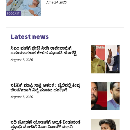
June 24, 2025
PODCAST
Latest news
ಸಿಎಂ ಮನೆಗೆ ಭೇಟಿ ನೀಡಿ ರಾಜೀನಾಮೆಗೆ
ಸಮಯಾವಕಾಶ ಕೇಳಿದ ಸಭಾಪತಿ ಹೊರಟ್ಟಿ
August 7, 2026
ನಟನಿಗೆ ಮಾಫಿ ಸಾಕ್ಷಿ ಆತಂಕ : ಜೈಲಿನಲ್ಲಿ ತೀವ್ರ
ಚಿಂತೆಗೀಡಾಗಿ ನಿದ್ದೆ ಮಾಡದ ದರ್ಶನ್!
August 7, 2026
ನದಿ ಜೋಡಣೆ ಯೋಜನೆಗೆ ಆದ್ಯತೆ ನೀಡುವಂತೆ
ಪ್ರಧಾನಿ ಮೋದಿಗೆ ಸಿಎಂ ವಿಜಯ್‌ ಮನವಿ