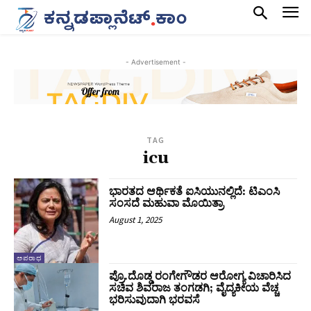
- Advertisement -
TAG
icu
ಭಾರತದ ಆರ್ಥಿಕತೆ ಐಸಿಯುನಲ್ಲಿದೆ: ಟಿಎಂಸಿ
ಸಂಸದೆ ಮಹುವಾ ಮೊಯಿತ್ರಾ
August 1, 2025
ಅಪರಾಧ
ಪ್ರೊ.ದೊಡ್ಡ ರಂಗೇಗೌಡರ ಆರೋಗ್ಯ ವಿಚಾರಿಸಿದ
ಸಚಿವ ಶಿವರಾಜ ತಂಗಡಗಿ; ವೈದ್ಯಕೀಯ ವೆಚ್ಚ
ಭರಿಸುವುದಾಗಿ ಭರವಸೆ