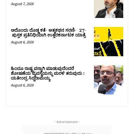
August 7, 2026
ಅದೊಂದು ದೊಡ್ಡ ಕತೆ- ಆತ್ಮಕಥನ ಸರಣಿ- 27-
ಪುಸ್ತಕ ಪ್ರತಿನಿಧಿಯಾಗಿ ಉತ್ತರಕರ್ನಾಟಕ ಯಾತ್ರೆ
August 6, 2026
ಹಿಂದೂ ರಾಷ್ಟ್ರವನ್ನಾಗಿ ಮಾಡುವುದೆಂದರೆ
ಶೋಷಣೆಯ ವ್ಯವಸ್ಥೆಯನ್ನು ಮರಳಿ ತರುವುದು :
ಯತೀಂದ್ರ ಸಿದ್ದರಾಮಯ್ಯ
August 6, 2026
- Advertisement -