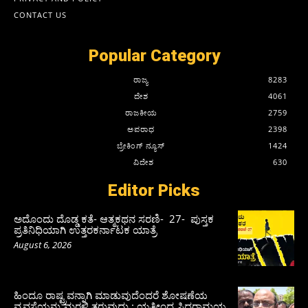
CONTACT US
Popular Category
ರಾಜ್ಯ
8283
ದೇಶ
4061
ರಾಜಕೀಯ
2759
ಅಪರಾಧ
2398
ಬ್ರೇಕಿಂಗ್ ನ್ಯೂಸ್
1424
ವಿದೇಶ
630
Editor Picks
ಅದೊಂದು ದೊಡ್ಡ ಕತೆ- ಆತ್ಮಕಥನ ಸರಣಿ- 27- ಪುಸ್ತಕ
ಪ್ರತಿನಿಧಿಯಾಗಿ ಉತ್ತರಕರ್ನಾಟಕ ಯಾತ್ರೆ
August 6, 2026
ಹಿಂದೂ ರಾಷ್ಟ್ರವನ್ನಾಗಿ ಮಾಡುವುದೆಂದರೆ ಶೋಷಣೆಯ
ವ್ಯವಸ್ಥೆಯನ್ನು ಮರಳಿ ತರುವುದು : ಯತೀಂದ್ರ ಸಿದ್ದರಾಮಯ್ಯ