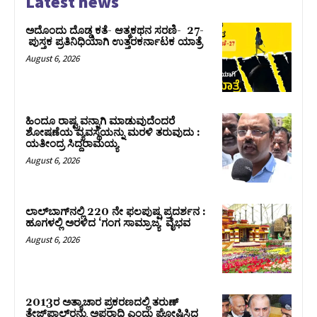
Latest news
ಅದೊಂದು ದೊಡ್ಡ ಕತೆ- ಆತ್ಮಕಥನ ಸರಣಿ- 27-
ಪುಸ್ತಕ ಪ್ರತಿನಿಧಿಯಾಗಿ ಉತ್ತರಕರ್ನಾಟಕ ಯಾತ್ರೆ
August 6, 2026
ಹಿಂದೂ ರಾಷ್ಟ್ರವನ್ನಾಗಿ ಮಾಡುವುದೆಂದರೆ
ಶೋಷಣೆಯ ವ್ಯವಸ್ಥೆಯನ್ನು ಮರಳಿ ತರುವುದು :
ಯತೀಂದ್ರ ಸಿದ್ದರಾಮಯ್ಯ
August 6, 2026
ಲಾಲ್‍ಬಾಗ್‍ನಲ್ಲಿ 220 ನೇ ಫಲಪುಷ್ಪ ಪ್ರದರ್ಶನ :
ಹೂಗಳಲ್ಲಿ ಅರಳಿದ ‘ಗಂಗ ಸಾಮ್ರಾಜ್ಯ’ ವೈಭವ
August 6, 2026
2013ರ ಅತ್ಯಾಚಾರ ಪ್ರಕರಣದಲ್ಲಿ ತರುಣ್
ತೇಜ್‌ಪಾಲ್‌ರನ್ನು ಅಪರಾಧಿ ಎಂದು ಘೋಷಿಸಿದ