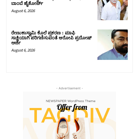
ಬಾಂಬೆ ಹೈಕೋರ್ಟ್
August 6, 2026
ರೇಣುಕಾಸ್ವಾಮಿ ಕೊಲೆ ಪ್ರಕರಣ : ಮಾಫಿ
ಸಾಕ್ಷಿಯಾಗಿ ಪರಿಗಣಿಸುವಂತೆ ಆರೋಪಿ ಪ್ರದೋಷ್‌
ಅರ್ಜಿ
August 6, 2026
- Advertisement -