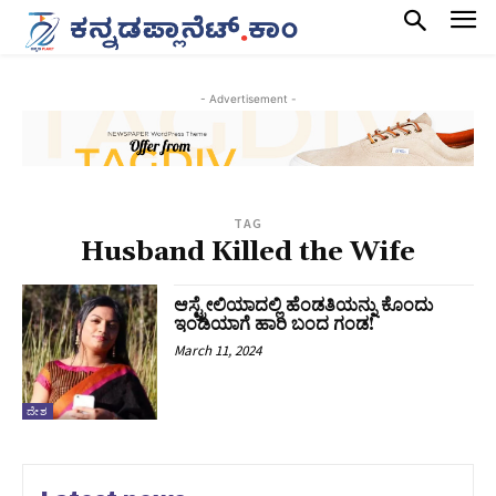
- Advertisement -
TAG
Husband Killed the Wife
ಆಸ್ಟ್ರೇಲಿಯಾದಲ್ಲಿ ಹೆಂಡತಿಯನ್ನು ಕೊಂದು
ಇಂಡಿಯಾಗೆ ಹಾರಿ ಬಂದ ಗಂಡ!
March 11, 2024
ದೇಶ