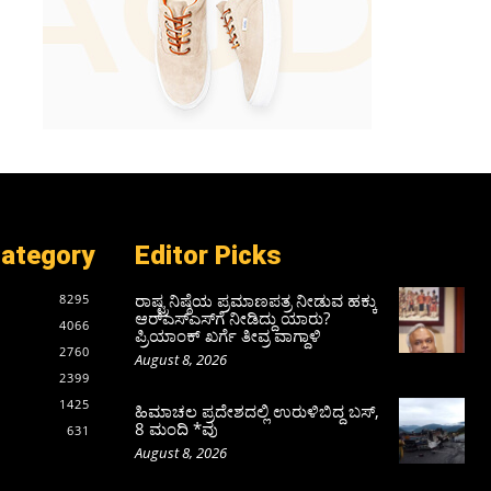
Category
Editor Picks
ರಾಷ್ಟ್ರನಿಷ್ಠೆಯ ಪ್ರಮಾಣಪತ್ರ ನೀಡುವ ಹಕ್ಕು
8295
ಆರ್‌ಎಸ್‌ಎಸ್‌ಗೆ ನೀಡಿದ್ದು ಯಾರು?
4066
ಪ್ರಿಯಾಂಕ್ ಖರ್ಗೆ ತೀವ್ರ ವಾಗ್ದಾಳಿ
2760
August 8, 2026
2399
1425
ಹಿಮಾಚಲ ಪ್ರದೇಶದಲ್ಲಿ ಉರುಳಿಬಿದ್ದ ಬಸ್‌,
8 ಮಂದಿ *ವು
631
August 8, 2026