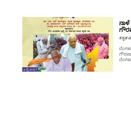
ನಾಳೆ
ಗೌರವ
ಕನ್ನಡ ಪ್
ಬೆಂಗಳೂ
ಗೌರವಾರ
ಎಲ್ಲಿ-ಏನು?