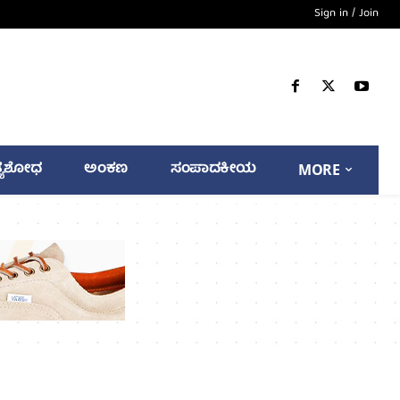
Sign in / Join
್ಯಶೋಧ
ಅಂಕಣ
ಸಂಪಾದಕೀಯ
MORE