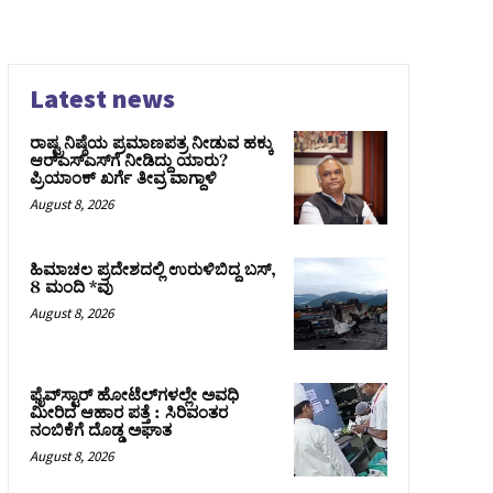
Latest news
ರಾಷ್ಟ್ರನಿಷ್ಠೆಯ ಪ್ರಮಾಣಪತ್ರ ನೀಡುವ ಹಕ್ಕು
ಆರ್‌ಎಸ್‌ಎಸ್‌ಗೆ ನೀಡಿದ್ದು ಯಾರು?
ಪ್ರಿಯಾಂಕ್ ಖರ್ಗೆ ತೀವ್ರ ವಾಗ್ದಾಳಿ
August 8, 2026
ಹಿಮಾಚಲ ಪ್ರದೇಶದಲ್ಲಿ ಉರುಳಿಬಿದ್ದ ಬಸ್‌,
8 ಮಂದಿ *ವು
August 8, 2026
ಫೈವ್‌ಸ್ಟಾರ್ ಹೋಟೆಲ್‌ಗಳಲ್ಲೇ ಅವಧಿ
ಮೀರಿದ ಆಹಾರ ಪತ್ತೆ : ಸಿರಿವಂತರ
ನಂಬಿಕೆಗೆ ದೊಡ್ಡ ಅಘಾತ
August 8, 2026