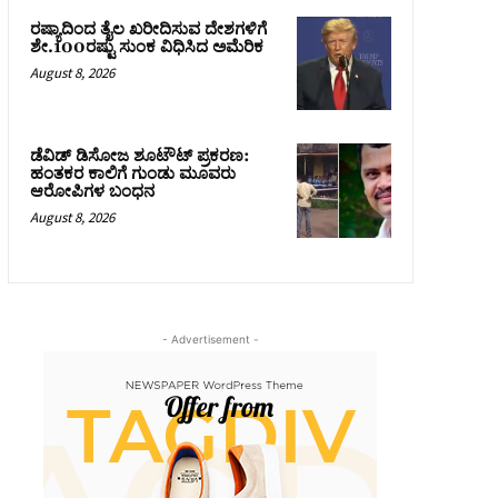
ರಷ್ಯಾದಿಂದ ತೈಲ ಖರೀದಿಸುವ ದೇಶಗಳಿಗೆ
ಶೇ.100ರಷ್ಟು ಸುಂಕ ವಿಧಿಸಿದ ಅಮೆರಿಕ
August 8, 2026
ಡೆವಿಡ್ ಡಿಸೋಜ ಶೂಟೌಟ್ ಪ್ರಕರಣ:
ಹಂತಕರ ಕಾಲಿಗೆ ಗುಂಡು ಮೂವರು
ಆರೋಪಿಗಳ ಬಂಧನ
August 8, 2026
- Advertisement -