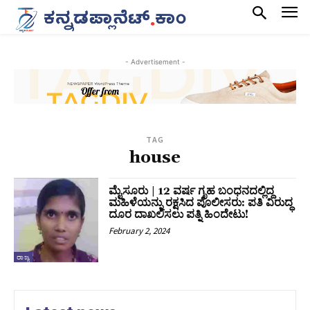
- Advertisement -
TAG
house
ಮೈಸೂರು | 12 ವರ್ಷ ಗೃಹ ಬಂಧನದಲ್ಲಿದ್ದ
ಮಹಿಳೆಯನ್ನು ರಕ್ಷಸಿದ ಪೊಲೀಸರು: ಪತಿ ವಿರುದ್ಧ
ದೂರ ದಾಖಲಿಸಲು ಪತ್ನಿ ಹಿಂದೇಟು!
February 2, 2024
ರಾಜ್ಯ