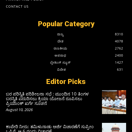
CONTACT US
Popular Category
ರಾಜ್ಯ
8310
ದೇಶ
4078
ರಾಜಕೀಯ
2762
ಅಪರಾಧ
2400
ಬ್ರೇಕಿಂಗ್ ನ್ಯೂಸ್
1427
ವಿದೇಶ
631
Editor Picks
ಬರ ಪರಿಸ್ಥಿತಿ ಪರಿಶೀಲನಾ ಸಭೆ : ಮುಂದಿನ 10 ತಿಂಗಳ
ಬರಸ್ಥಿತಿ ಎದುರಿಸಲು ಕ್ರಿಯಾ ಯೋಜನೆ ರೂಪಿಸಲು
ಪ್ರಿಯಾಂಕ್ ಖರ್ಗೆ ಸೂಚನೆ
August 10, 2026
ಕಾವೇರಿ ನೀರು: ತಮಿಳುನಾಡು ಅರ್ಜಿ ವಿಚಾರಣೆಗೆ ಸುಪ್ರೀಂ
ಒಪ್ಪಿಗೆ, ಆ.6 ರಂದು ವಿಚಾರಣೆ