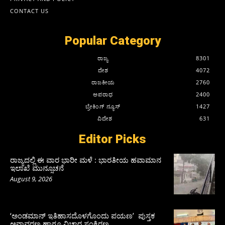
CONTACT US
Popular Category
ರಾಜ್ಯ
8301
ದೇಶ
4072
ರಾಜಕೀಯ
2760
ಅಪರಾಧ
2400
ಬ್ರೇಕಿಂಗ್ ನ್ಯೂಸ್
1427
ವಿದೇಶ
631
Editor Picks
ರಾಜ್ಯದಲ್ಲಿ ಈ ವಾರ ಭಾರೀ ಮಳೆ : ಭಾರತೀಯ ಹವಾಮಾನ
ಇಲಾಖೆ ಮುನ್ಸೂಚನೆ
August 9, 2026
‘ಅಂಡಮಾನ್ ಇತಿಹಾಸದೊಳಗೊಂದು ಪಯಣ’ ಪುಸ್ತಕ
ಅನಾವರಣ ಹಾಗೂ ವಿಚಾರ ಸಂಕಿರಣ