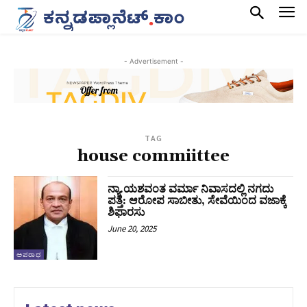
- Advertisement -
TAG
house commiittee
ನ್ಯಾ.ಯಶವಂತ ವರ್ಮಾ ನಿವಾಸದಲ್ಲಿ ನಗದು
ಪತ್ತೆ: ಆರೋಪ ಸಾಬೀತು, ಸೇವೆಯಿಂದ ವಜಾಕ್ಕೆ
ಶಿಫಾರಸು
June 20, 2025
ಅಪರಾಧ