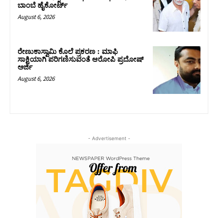
ಬಾಂಬೆ ಹೈಕೋರ್ಟ್
August 6, 2026
ರೇಣುಕಾಸ್ವಾಮಿ ಕೊಲೆ ಪ್ರಕರಣ : ಮಾಫಿ
ಸಾಕ್ಷಿಯಾಗಿ ಪರಿಗಣಿಸುವಂತೆ ಆರೋಪಿ ಪ್ರದೋಷ್‌
ಅರ್ಜಿ
August 6, 2026
- Advertisement -