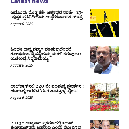
Latest news
ಅದೊಂದು ದೊಡ್ಡ ಕತೆ- ಆತ್ಮಕಥನ ಸರಣಿ- 27-
ಪುಸ್ತಕ ಪ್ರತಿನಿಧಿಯಾಗಿ ಉತ್ತರಕರ್ನಾಟಕ ಯಾತ್ರೆ
August 6, 2026
ಹಿಂದೂ ರಾಷ್ಟ್ರವನ್ನಾಗಿ ಮಾಡುವುದೆಂದರೆ
ಶೋಷಣೆಯ ವ್ಯವಸ್ಥೆಯನ್ನು ಮರಳಿ ತರುವುದು :
ಯತೀಂದ್ರ ಸಿದ್ದರಾಮಯ್ಯ
August 6, 2026
ಲಾಲ್‍ಬಾಗ್‍ನಲ್ಲಿ 220 ನೇ ಫಲಪುಷ್ಪ ಪ್ರದರ್ಶನ :
ಹೂಗಳಲ್ಲಿ ಅರಳಿದ ‘ಗಂಗ ಸಾಮ್ರಾಜ್ಯ’ ವೈಭವ
August 6, 2026
2013ರ ಅತ್ಯಾಚಾರ ಪ್ರಕರಣದಲ್ಲಿ ತರುಣ್
ತೇಜ್‌ಪಾಲ್‌ರನ್ನು ಅಪರಾಧಿ ಎಂದು ಘೋಷಿಸಿದ