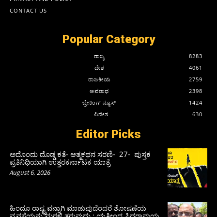
CONTACT US
Popular Category
ರಾಜ್ಯ
8283
ದೇಶ
4061
ರಾಜಕೀಯ
2759
ಅಪರಾಧ
2398
ಬ್ರೇಕಿಂಗ್ ನ್ಯೂಸ್
1424
ವಿದೇಶ
630
Editor Picks
ಅದೊಂದು ದೊಡ್ಡ ಕತೆ- ಆತ್ಮಕಥನ ಸರಣಿ- 27- ಪುಸ್ತಕ
ಪ್ರತಿನಿಧಿಯಾಗಿ ಉತ್ತರಕರ್ನಾಟಕ ಯಾತ್ರೆ
August 6, 2026
ಹಿಂದೂ ರಾಷ್ಟ್ರವನ್ನಾಗಿ ಮಾಡುವುದೆಂದರೆ ಶೋಷಣೆಯ
ವ್ಯವಸ್ಥೆಯನ್ನು ಮರಳಿ ತರುವುದು : ಯತೀಂದ್ರ ಸಿದ್ದರಾಮಯ್ಯ