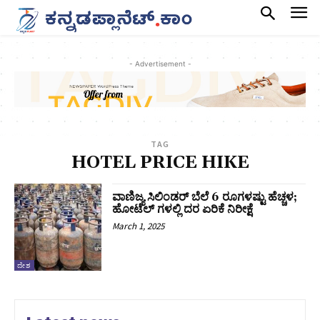
- Advertisement -
TAG
HOTEL PRICE HIKE
ವಾಣಿಜ್ಯ ಸಿಲಿಂಡರ್​ ಬೆಲೆ 6 ರೂಗಳಷ್ಟು ಹೆಚ್ಚಳ;
ಹೋಟೆಲ್‌ ಗಳಲ್ಲಿ ದರ ಏರಿಕೆ ನಿರೀಕ್ಷೆ
March 1, 2025
ದೇಶ