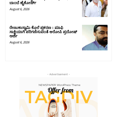
ಬಾಂಬೆ ಹೈಕೋರ್ಟ್
August 6, 2026
ರೇಣುಕಾಸ್ವಾಮಿ ಕೊಲೆ ಪ್ರಕರಣ : ಮಾಫಿ
ಸಾಕ್ಷಿಯಾಗಿ ಪರಿಗಣಿಸುವಂತೆ ಆರೋಪಿ ಪ್ರದೋಷ್‌
ಅರ್ಜಿ
August 6, 2026
- Advertisement -