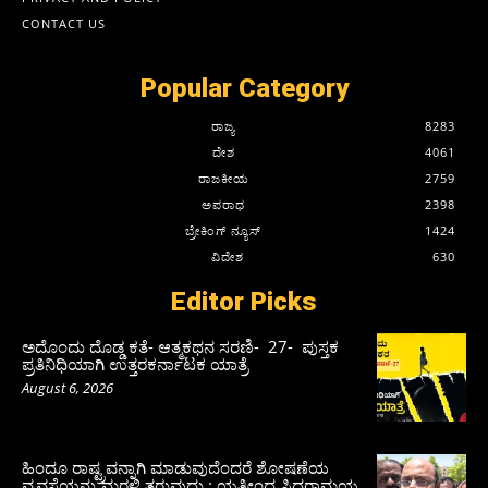
CONTACT US
Popular Category
ರಾಜ್ಯ
8283
ದೇಶ
4061
ರಾಜಕೀಯ
2759
ಅಪರಾಧ
2398
ಬ್ರೇಕಿಂಗ್ ನ್ಯೂಸ್
1424
ವಿದೇಶ
630
Editor Picks
ಅದೊಂದು ದೊಡ್ಡ ಕತೆ- ಆತ್ಮಕಥನ ಸರಣಿ- 27- ಪುಸ್ತಕ
ಪ್ರತಿನಿಧಿಯಾಗಿ ಉತ್ತರಕರ್ನಾಟಕ ಯಾತ್ರೆ
August 6, 2026
ಹಿಂದೂ ರಾಷ್ಟ್ರವನ್ನಾಗಿ ಮಾಡುವುದೆಂದರೆ ಶೋಷಣೆಯ
ವ್ಯವಸ್ಥೆಯನ್ನು ಮರಳಿ ತರುವುದು : ಯತೀಂದ್ರ ಸಿದ್ದರಾಮಯ್ಯ