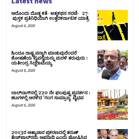
Latest news
ಅದೊಂದು ದೊಡ್ಡ ಕತೆ- ಆತ್ಮಕಥನ ಸರಣಿ- 27-
ಪುಸ್ತಕ ಪ್ರತಿನಿಧಿಯಾಗಿ ಉತ್ತರಕರ್ನಾಟಕ ಯಾತ್ರೆ
August 6, 2026
ಹಿಂದೂ ರಾಷ್ಟ್ರವನ್ನಾಗಿ ಮಾಡುವುದೆಂದರೆ
ಶೋಷಣೆಯ ವ್ಯವಸ್ಥೆಯನ್ನು ಮರಳಿ ತರುವುದು :
ಯತೀಂದ್ರ ಸಿದ್ದರಾಮಯ್ಯ
August 6, 2026
ಲಾಲ್‍ಬಾಗ್‍ನಲ್ಲಿ 220 ನೇ ಫಲಪುಷ್ಪ ಪ್ರದರ್ಶನ :
ಹೂಗಳಲ್ಲಿ ಅರಳಿದ ‘ಗಂಗ ಸಾಮ್ರಾಜ್ಯ’ ವೈಭವ
August 6, 2026
2013ರ ಅತ್ಯಾಚಾರ ಪ್ರಕರಣದಲ್ಲಿ ತರುಣ್
ತೇಜ್‌ಪಾಲ್‌ರನ್ನು ಅಪರಾಧಿ ಎಂದು ಘೋಷಿಸಿದ