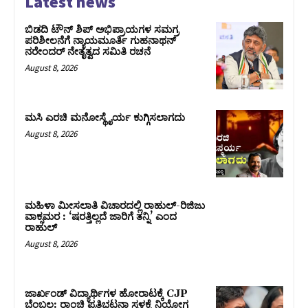
Latest news
ಬಿಡದಿ ಟೌನ್ ಶಿಪ್ ಅಭಿಪ್ರಾಯಗಳ ಸಮಗ್ರ
ಪರಿಶೀಲನೆಗೆ ನ್ಯಾಯಮೂರ್ತಿ ಗುಹನಾಥನ್
ನರೇಂದರ್ ನೇತೃತ್ವದ ಸಮಿತಿ ರಚನೆ
August 8, 2026
ಮಸಿ ಎರಚಿ ಮನೋಸ್ಥೈರ್ಯ ಕುಗ್ಗಿಸಲಾಗದು
August 8, 2026
ಮಹಿಳಾ ಮೀಸಲಾತಿ ವಿಚಾರದಲ್ಲಿ ರಾಹುಲ್‌-ರಿಜಿಜು
ವಾಕ್ಸಮರ : ‘ಷರತ್ತಿಲ್ಲದೆ ಜಾರಿಗೆ ತನ್ನಿ’ ಎಂದ
ರಾಹುಲ್‌
August 8, 2026
ಜಾರ್ಖಂಡ್‌ ವಿದ್ಯಾರ್ಥಿಗಳ ಹೋರಾಟಕ್ಕೆ CJP
ಬೆಂಬಲ: ರಾಂಚಿ ಪ್ರತಿಭಟನಾ ಸ್ಥಳಕ್ಕೆ ನಿಯೋಗ