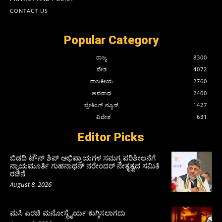
CONTACT US
Popular Category
ರಾಜ್ಯ
8300
ದೇಶ
4072
ರಾಜಕೀಯ
2760
ಅಪರಾಧ
2400
ಬ್ರೇಕಿಂಗ್ ನ್ಯೂಸ್
1427
ವಿದೇಶ
631
Editor Picks
ಬಿಡದಿ ಟೌನ್ ಶಿಪ್ ಅಭಿಪ್ರಾಯಗಳ ಸಮಗ್ರ ಪರಿಶೀಲನೆಗೆ
ನ್ಯಾಯಮೂರ್ತಿ ಗುಹನಾಥನ್ ನರೇಂದರ್ ನೇತೃತ್ವದ ಸಮಿತಿ
ರಚನೆ
August 8, 2026
ಮಸಿ ಎರಚಿ ಮನೋಸ್ಥೈರ್ಯ ಕುಗ್ಗಿಸಲಾಗದು