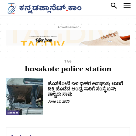
- Advertisement -
TAG
hosakote police station
ಹೊಸಕೋಟೆ ಬಳಿ ಭೀಕರ ಅಪಘಾತ; ಲಾರಿಗೆ
ಡಿಕ್ಕಿ ಹೊಡೆದ ಆಂಧ್ರ ಸಾರಿಗೆ ಸಂಸ್ಥೆ ಬಸ್;‌
ನಾಲ್ವರು ಸಾವು
June 13, 2025
ಅಪರಾಧ