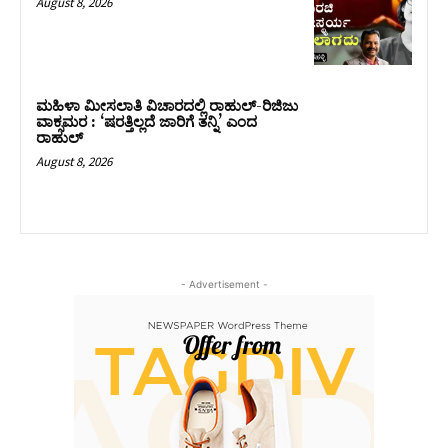
August 8, 2026
ಮಹಿಳಾ ಮೀಸಲಾತಿ ವಿಚಾರದಲ್ಲಿ ರಾಹುಲ್‌-ರಿಜಿಜು
ವಾಕ್ಸಮರ : ‘ಷರತ್ತಿಲ್ಲದೆ ಜಾರಿಗೆ ತನ್ನಿ’ ಎಂದ
ರಾಹುಲ್‌
August 8, 2026
- Advertisement -