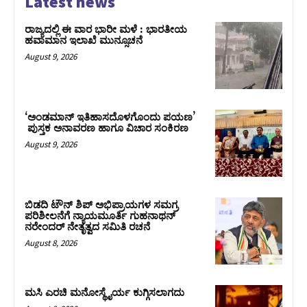
Latest news
ರಾಜ್ಯದಲ್ಲಿ ಈ ವಾರ ಭಾರೀ ಮಳೆ : ಭಾರತೀಯ
ಹವಾಮಾನ ಇಲಾಖೆ ಮುನ್ಸೂಚನೆ
August 9, 2026
‘ಅಂಡಮಾನ್ ಇತಿಹಾಸದೊಳಗೊಂದು ಪಯಣ’
ಪುಸ್ತಕ ಅನಾವರಣ ಹಾಗೂ ವಿಚಾರ ಸಂಕಿರಣ
August 9, 2026
ಬಿಡದಿ ಟೌನ್ ಶಿಪ್ ಅಭಿಪ್ರಾಯಗಳ ಸಮಗ್ರ
ಪರಿಶೀಲನೆಗೆ ನ್ಯಾಯಮೂರ್ತಿ ಗುಹನಾಥನ್
ನರೇಂದರ್ ನೇತೃತ್ವದ ಸಮಿತಿ ರಚನೆ
August 8, 2026
ಮಸಿ ಎರಚಿ ಮನೋಸ್ಥೈರ್ಯ ಕುಗ್ಗಿಸಲಾಗದು