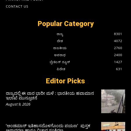
CONTACT US
Popular Category
ರಾಜ್ಯ
8301
ದೇಶ
4072
ರಾಜಕೀಯ
2760
ಅಪರಾಧ
2400
ಬ್ರೇಕಿಂಗ್ ನ್ಯೂಸ್
1427
ವಿದೇಶ
631
Editor Picks
ರಾಜ್ಯದಲ್ಲಿ ಈ ವಾರ ಭಾರೀ ಮಳೆ : ಭಾರತೀಯ ಹವಾಮಾನ
ಇಲಾಖೆ ಮುನ್ಸೂಚನೆ
August 9, 2026
‘ಅಂಡಮಾನ್ ಇತಿಹಾಸದೊಳಗೊಂದು ಪಯಣ’ ಪುಸ್ತಕ
ಅನಾವರಣ ಹಾಗೂ ವಿಚಾರ ಸಂಕಿರಣ