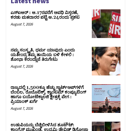
Latest news
ಎಸ್‌ಐಆರ್‌ : ಆ.17ರವರೆಗೆ ಅವಧಿ ವಿಸ್ತರಣೆ,
ಕರಡು ಮತದಾರರ ಪಟ್ಟಿ ಆ.24ರಂದು ಪ್ರಕಟ
August 7, 2026
ನಮ್ಮ ಸಂಸ್ಕೃತಿ, ಧರ್ಮ ಯಾವುದು ಎಂದು
ಯತೀಂದ್ರ ತಮ್ಮ ತಾಯಿಯ ಬಳಿ ಕೇಳಲಿ :
ಶೋಭಾ ಕರಂದ್ಲಾಜೆ ತಿರುಗೇಟು
August 7, 2026
ರಾಜ್ಯದಲ್ಲಿ 1,500ಕ್ಕೂ ಹೆಚ್ಚು ಸ್ಟಾರ್ಟ್‌ಅಪ್‌ಗಳಿಗೆ
ಬೆಂಬಲ, ರೊಬೊಟಿಕ್ಸ್, ಕ್ವಾಂಟಮ್ ಕಂಪ್ಯೂಟಿಂಗ್
ಹಾಗೂ ಬಯೋಟೆಕ್ನಾಲಜಿ ಕ್ಷೇತ್ರಕ್ಕೆ ವೇಗ :
ಪ್ರಿಯಾಂಕ್‌ ಖರ್ಗೆ
August 7, 2026
ಉಡುಪಿಯನ್ನು ಬೆಚ್ಚಿಬೀಳಿಸಿದ ಶೂಟೌಟ್‌:
ಕಾಂಗ್ರೆಸ್‌ ಮುಖಂಡ, ಉದ್ಯಮಿ ಡೇವಿಡ್ ಡಿಸೋಜಾ