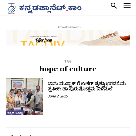
- Advertisement -
TAG
hope of culture
ಬಾನು ಮುಷ್ತಾಕ್ ಗೆ ಬುಕರ್ ಪ್ರಶಸ್ತಿ ಭರವಸೆಯ
ಪ್ರತೀಕ: ಡಾ ಪುರುಷೋತ್ತಮ ಬಿಳಿಮಲೆ
June 2, 2025
ಕನ್ನಡ ಜಗತ್ತು