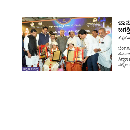
ಬಾನು
ಜಗತ್
ಕನ್ನಡ ಪ್
ಬೆಂಗಳೂ
ಸಮಾಜವ
ಸಿದ್ದರ
ನಲ್ಲಿ ಆ
ಕನ್ನಡ ಜಗತ್ತು