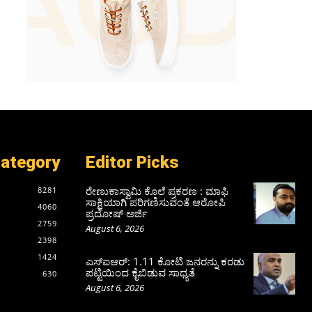
Category
Editor Picks
ರೇಣುಕಾಸ್ವಾಮಿ ಕೊಲೆ ಪ್ರಕರಣ : ಮಾಫಿ
8281
ಸಾಕ್ಷಿಯಾಗಿ ಪರಿಗಣಿಸುವಂತೆ ಆರೋಪಿ
4060
ಪ್ರದೋಷ್‌ ಅರ್ಜಿ
2759
August 6, 2026
2398
1424
ಎಸ್‌ಐಆರ್‌: 1.11 ಕೋಟಿ ಜನರನ್ನು ಕರಡು
ಪಟ್ಟಿಯಿಂದ ಕೈಬಿಡುವ ಸಾಧ್ಯತೆ
630
August 6, 2026