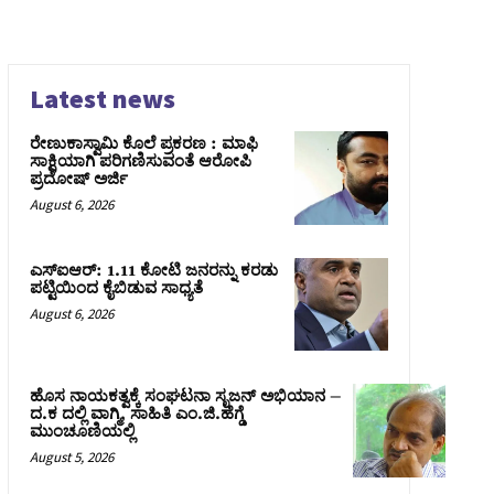
Latest news
ರೇಣುಕಾಸ್ವಾಮಿ ಕೊಲೆ ಪ್ರಕರಣ : ಮಾಫಿ
ಸಾಕ್ಷಿಯಾಗಿ ಪರಿಗಣಿಸುವಂತೆ ಆರೋಪಿ
ಪ್ರದೋಷ್‌ ಅರ್ಜಿ
August 6, 2026
ಎಸ್‌ಐಆರ್‌: 1.11 ಕೋಟಿ ಜನರನ್ನು ಕರಡು
ಪಟ್ಟಿಯಿಂದ ಕೈಬಿಡುವ ಸಾಧ್ಯತೆ
August 6, 2026
ಹೊಸ ನಾಯಕತ್ವಕ್ಕೆ ಸಂಘಟನಾ ಸೃಜನ್ ಅಭಿಯಾನ –
ದ.ಕ ದಲ್ಲಿ ವಾಗ್ಮಿ, ಸಾಹಿತಿ ಎಂ.ಜಿ.ಹೆಗ್ಡೆ
ಮುಂಚೂಣಿಯಲ್ಲಿ
August 5, 2026