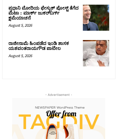
ಪ್ರಧಾನಿ ಮೋದಿಯ ಫೇಸ್ಬುಕ್‌ ಪೋಸ್ಟ್‌ ತೆಗೆದ
ಮೆಟಾ : ಮಾರ್ಕ್ ಜುಕರ್‌ಬರ್ಗ್
ಕ್ಷಮೆಯಾಚನೆ
August 5, 2026
ರಾಜೀನಾಮೆ ಹಿಂಪಡೆದ ಇಂಡಿ ಶಾಸಕ
ಯಶವಂತರಾಯಗೌಡ ಪಾಟೀಲ
August 5, 2026
- Advertisement -