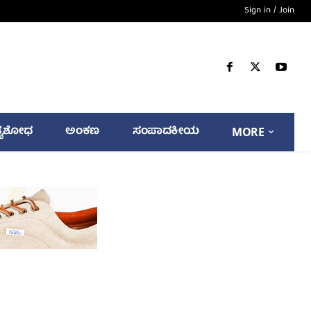
Sign in / Join
್ಯಶೋಧ
ಅಂಕಣ
ಸಂಪಾದಕೀಯ
MORE