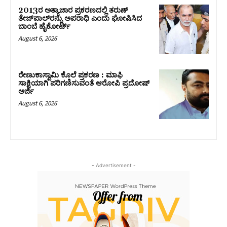
2013ರ ಅತ್ಯಾಚಾರ ಪ್ರಕರಣದಲ್ಲಿ ತರುಣ್
ತೇಜ್‌ಪಾಲ್‌ರನ್ನು ಅಪರಾಧಿ ಎಂದು ಘೋಷಿಸಿದ
ಬಾಂಬೆ ಹೈಕೋರ್ಟ್
August 6, 2026
ರೇಣುಕಾಸ್ವಾಮಿ ಕೊಲೆ ಪ್ರಕರಣ : ಮಾಫಿ
ಸಾಕ್ಷಿಯಾಗಿ ಪರಿಗಣಿಸುವಂತೆ ಆರೋಪಿ ಪ್ರದೋಷ್‌
ಅರ್ಜಿ
August 6, 2026
- Advertisement -