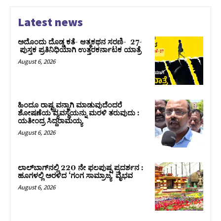
Latest news
ಅದೊಂದು ದೊಡ್ಡ ಕತೆ- ಆತ್ಮಕಥನ ಸರಣಿ- 27-
ಪುಸ್ತಕ ಪ್ರತಿನಿಧಿಯಾಗಿ ಉತ್ತರಕರ್ನಾಟಕ ಯಾತ್ರೆ
August 6, 2026
ಹಿಂದೂ ರಾಷ್ಟ್ರವನ್ನಾಗಿ ಮಾಡುವುದೆಂದರೆ
ಶೋಷಣೆಯ ವ್ಯವಸ್ಥೆಯನ್ನು ಮರಳಿ ತರುವುದು :
ಯತೀಂದ್ರ ಸಿದ್ದರಾಮಯ್ಯ
August 6, 2026
ಲಾಲ್‍ಬಾಗ್‍ನಲ್ಲಿ 220 ನೇ ಫಲಪುಷ್ಪ ಪ್ರದರ್ಶನ :
ಹೂಗಳಲ್ಲಿ ಅರಳಿದ ‘ಗಂಗ ಸಾಮ್ರಾಜ್ಯ’ ವೈಭವ
August 6, 2026