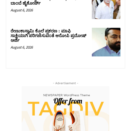
ಬಾಂಬೆ ಹೈಕೋರ್ಟ್
August 6, 2026
ರೇಣುಕಾಸ್ವಾಮಿ ಕೊಲೆ ಪ್ರಕರಣ : ಮಾಫಿ
ಸಾಕ್ಷಿಯಾಗಿ ಪರಿಗಣಿಸುವಂತೆ ಆರೋಪಿ ಪ್ರದೋಷ್‌
ಅರ್ಜಿ
August 6, 2026
- Advertisement -