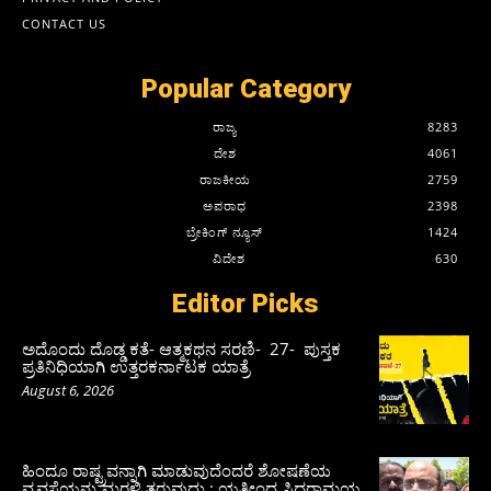
CONTACT US
Popular Category
ರಾಜ್ಯ
8283
ದೇಶ
4061
ರಾಜಕೀಯ
2759
ಅಪರಾಧ
2398
ಬ್ರೇಕಿಂಗ್ ನ್ಯೂಸ್
1424
ವಿದೇಶ
630
Editor Picks
ಅದೊಂದು ದೊಡ್ಡ ಕತೆ- ಆತ್ಮಕಥನ ಸರಣಿ- 27- ಪುಸ್ತಕ
ಪ್ರತಿನಿಧಿಯಾಗಿ ಉತ್ತರಕರ್ನಾಟಕ ಯಾತ್ರೆ
August 6, 2026
ಹಿಂದೂ ರಾಷ್ಟ್ರವನ್ನಾಗಿ ಮಾಡುವುದೆಂದರೆ ಶೋಷಣೆಯ
ವ್ಯವಸ್ಥೆಯನ್ನು ಮರಳಿ ತರುವುದು : ಯತೀಂದ್ರ ಸಿದ್ದರಾಮಯ್ಯ