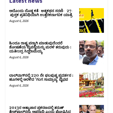
Latest news
ಅದೊಂದು ದೊಡ್ಡ ಕತೆ- ಆತ್ಮಕಥನ ಸರಣಿ- 27-
ಪುಸ್ತಕ ಪ್ರತಿನಿಧಿಯಾಗಿ ಉತ್ತರಕರ್ನಾಟಕ ಯಾತ್ರೆ
August 6, 2026
ಹಿಂದೂ ರಾಷ್ಟ್ರವನ್ನಾಗಿ ಮಾಡುವುದೆಂದರೆ
ಶೋಷಣೆಯ ವ್ಯವಸ್ಥೆಯನ್ನು ಮರಳಿ ತರುವುದು :
ಯತೀಂದ್ರ ಸಿದ್ದರಾಮಯ್ಯ
August 6, 2026
ಲಾಲ್‍ಬಾಗ್‍ನಲ್ಲಿ 220 ನೇ ಫಲಪುಷ್ಪ ಪ್ರದರ್ಶನ :
ಹೂಗಳಲ್ಲಿ ಅರಳಿದ ‘ಗಂಗ ಸಾಮ್ರಾಜ್ಯ’ ವೈಭವ
August 6, 2026
2013ರ ಅತ್ಯಾಚಾರ ಪ್ರಕರಣದಲ್ಲಿ ತರುಣ್
ತೇಜ್‌ಪಾಲ್‌ರನ್ನು ಅಪರಾಧಿ ಎಂದು ಘೋಷಿಸಿದ