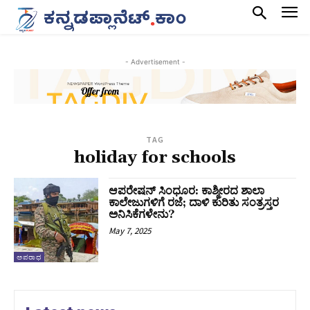
- Advertisement -
TAG
holiday for schools
ಆಪರೇಷನ್‌ ಸಿಂಧೂರ: ಕಾಶ್ಮೀರದ ಶಾಲಾ
ಕಾಲೇಜುಗಳಿಗೆ ರಜೆ; ದಾಳಿ ಕುರಿತು ಸಂತ್ರಸ್ತರ
ಅನಿಸಿಕೆಗಳೇನು?
May 7, 2025
ಅಪರಾಧ