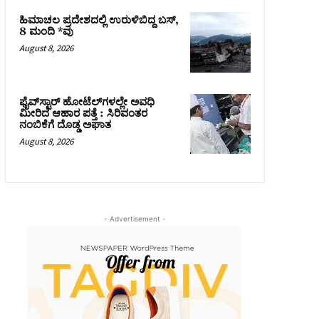
ಹಿಮಾಚಲ ಪ್ರದೇಶದಲ್ಲಿ ಉರುಳಿಬಿದ್ದ ಬಸ್‌,
8 ಮಂದಿ *ವು
August 8, 2026
ಫೈವ್‌ಸ್ಟಾರ್ ಹೋಟೆಲ್‌ಗಳಲ್ಲೇ ಅವಧಿ
ಮೀರಿದ ಆಹಾರ ಪತ್ತೆ : ಸಿರಿವಂತರ
ನಂಬಿಕೆಗೆ ದೊಡ್ಡ ಅಘಾತ
August 8, 2026
- Advertisement -