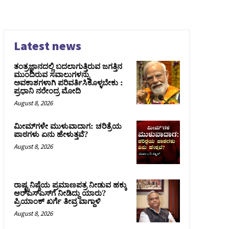
Latest news
ತಂತ್ರಜ್ಞಾನದಲ್ಲಿ ಬದಲಾಗುತ್ತಿರುವ ಜಗತ್ತಿನ
ಮುಂದಿರುವ ಸವಾಲುಗಳನ್ನು
ಅವಕಾಶಗಳಾಗಿ ಪರಿವರ್ತಿಸಿಕೊಳ್ಳಬೇಕು :
ಪ್ರಧಾನಿ ನರೇಂದ್ರ ಮೋದಿ
August 8, 2026
ಮೀಮ್‌ಗಳೇ ಮುಳುವಾದಾಗ: ಚರಿತ್ರೆಯ
ಪಾಠಗಳು ಏನು ಹೇಳುತ್ತವೆ?
August 8, 2026
ರಾಷ್ಟ್ರನಿಷ್ಠೆಯ ಪ್ರಮಾಣಪತ್ರ ನೀಡುವ ಹಕ್ಕು
ಆರ್‌ಎಸ್‌ಎಸ್‌ಗೆ ನೀಡಿದ್ದು ಯಾರು?
ಪ್ರಿಯಾಂಕ್ ಖರ್ಗೆ ತೀವ್ರ ವಾಗ್ದಾಳಿ
August 8, 2026