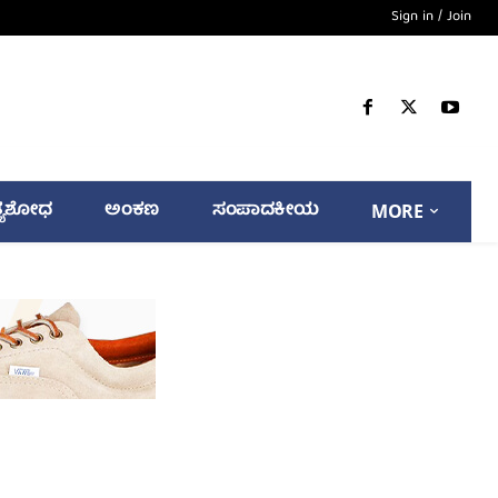
Sign in / Join
್ಯಶೋಧ
ಅಂಕಣ
ಸಂಪಾದಕೀಯ
MORE