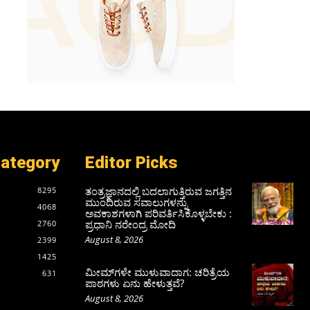
Category
Editor Picks
ತಂತ್ರಜ್ಞಾನದಲ್ಲಿ ಬದಲಾಗುತ್ತಿರುವ ಜಗತ್ತಿನ
8295
ಮುಂದಿರುವ ಸವಾಲುಗಳನ್ನು
4068
ಅವಕಾಶಗಳಾಗಿ ಪರಿವರ್ತಿಸಿಕೊಳ್ಳಬೇಕು :
ಪ್ರಧಾನಿ ನರೇಂದ್ರ ಮೋದಿ
2760
August 8, 2026
2399
1425
ಮೀಮ್‌ಗಳೇ ಮುಳುವಾದಾಗ: ಚರಿತ್ರೆಯ
631
ಪಾಠಗಳು ಏನು ಹೇಳುತ್ತವೆ?
August 8, 2026