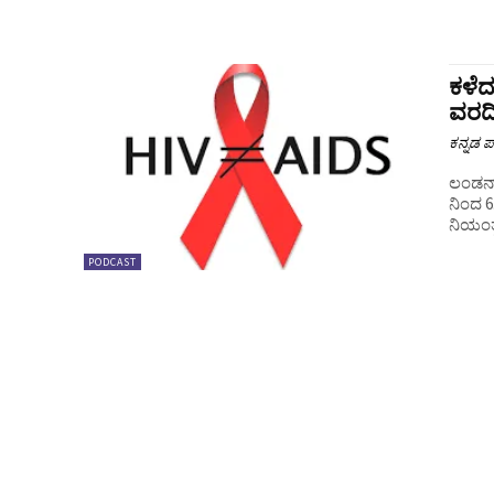
ಕಳೆದ
ವರದ
ಕನ್ನಡ ಪ್
ಲಂಡನ್: 
ನಿಂದ 6
ನಿಯಂತ್
PODCAST