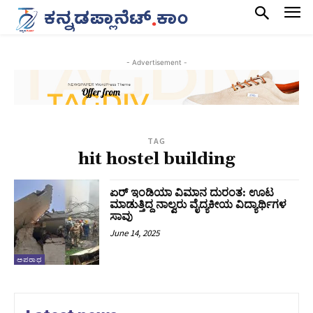
- Advertisement -
TAG
hit hostel building
ಏರ್‌ ಇಂಡಿಯಾ ವಿಮಾನ ದುರಂತ: ‌ಊಟ
ಮಾಡುತ್ತಿದ್ದ ನಾಲ್ವರು ವೈದ್ಯಕೀಯ ವಿದ್ಯಾರ್ಥಿಗಳ
ಸಾವು
June 14, 2025
ಅಪರಾಧ