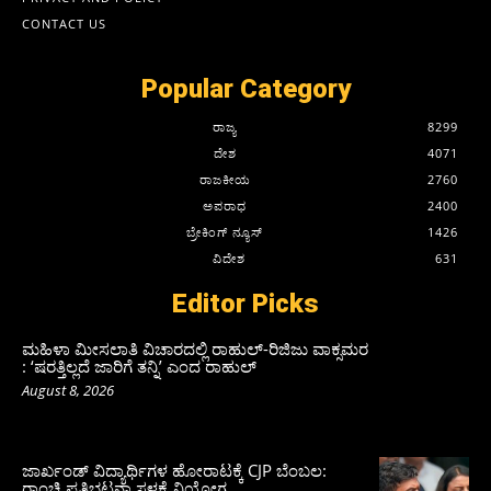
CONTACT US
Popular Category
ರಾಜ್ಯ
8299
ದೇಶ
4071
ರಾಜಕೀಯ
2760
ಅಪರಾಧ
2400
ಬ್ರೇಕಿಂಗ್ ನ್ಯೂಸ್
1426
ವಿದೇಶ
631
Editor Picks
ಮಹಿಳಾ ಮೀಸಲಾತಿ ವಿಚಾರದಲ್ಲಿ ರಾಹುಲ್‌-ರಿಜಿಜು ವಾಕ್ಸಮರ
: ‘ಷರತ್ತಿಲ್ಲದೆ ಜಾರಿಗೆ ತನ್ನಿ’ ಎಂದ ರಾಹುಲ್‌
August 8, 2026
ಜಾರ್ಖಂಡ್‌ ವಿದ್ಯಾರ್ಥಿಗಳ ಹೋರಾಟಕ್ಕೆ CJP ಬೆಂಬಲ:
ರಾಂಚಿ ಪ್ರತಿಭಟನಾ ಸ್ಥಳಕ್ಕೆ ನಿಯೋಗ