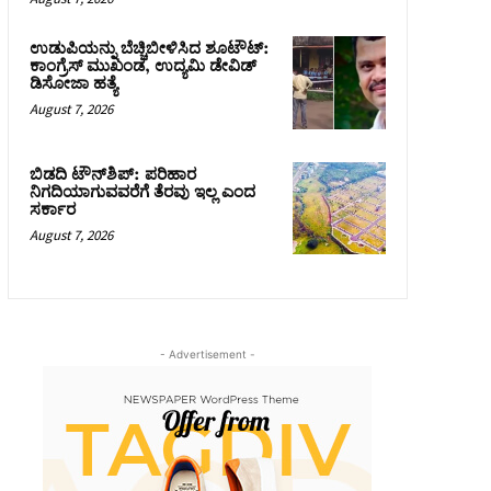
ಉಡುಪಿಯನ್ನು ಬೆಚ್ಚಿಬೀಳಿಸಿದ ಶೂಟೌಟ್‌:
ಕಾಂಗ್ರೆಸ್‌ ಮುಖಂಡ, ಉದ್ಯಮಿ ಡೇವಿಡ್
ಡಿಸೋಜಾ ಹತ್ಯೆ
August 7, 2026
ಬಿಡದಿ ಟೌನ್‌ಶಿಪ್‌: ಪರಿಹಾರ
ನಿಗದಿಯಾಗುವವರೆಗೆ ತೆರವು ಇಲ್ಲ ಎಂದ
ಸರ್ಕಾರ
August 7, 2026
- Advertisement -