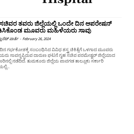
ಸಚಿವರ ತವರು ಜಿಲ್ಲೆಯಲ್ಲಿ ಒಂದೇ ದಿನ ಆಪರೇಷನ್‌
ಿಸಿಕೊಂಡ ಮೂವರು ಮಹಿಳೆಯರು ಸಾವು
ಲಾನೆಟ್ ವಾರ್ತೆ
-
February 26, 2024
ಿನ ಗರ್ಭಕೋಶಕ್ಕೆ ಸಂಬಂಧಿಸಿದ ವಿವಿಧ ಶಸ್ತ್ರ ಚಿಕಿತ್ಸೆಗೆ ಒಳಗಾದ ಮೂವರು
ಯರು ಸಾವನ್ನಪ್ಪಿರುವ ದಾರುಣ ಘಟನೆ ಗೃಹ ಸಚಿವ ಪರಮೇಶ್ವರ್ ಜಿಲ್ಲೆಯಾದ
ದೆ. ತುಮಕೂರು ಜಿಲ್ಲೆಯ ಪಾವಗಡ ತಾಲ್ಲೂಕು ಸರ್ಕಾರಿ
ಯಲ್ಲಿ...