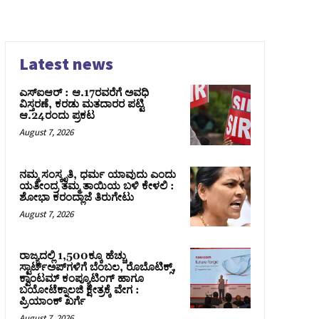
Latest news
ಎಸ್‌ಐಆರ್‌ : ಆ.17ರವರೆಗೆ ಅವಧಿ
ವಿಸ್ತರಣೆ, ಕರಡು ಮತದಾರರ ಪಟ್ಟಿ
ಆ.24ರಂದು ಪ್ರಕಟ
August 7, 2026
ನಮ್ಮ ಸಂಸ್ಕೃತಿ, ಧರ್ಮ ಯಾವುದು ಎಂದು
ಯತೀಂದ್ರ ತಮ್ಮ ತಾಯಿಯ ಬಳಿ ಕೇಳಲಿ :
ಶೋಭಾ ಕರಂದ್ಲಾಜೆ ತಿರುಗೇಟು
August 7, 2026
ರಾಜ್ಯದಲ್ಲಿ 1,500ಕ್ಕೂ ಹೆಚ್ಚು
ಸ್ಟಾರ್ಟ್‌ಅಪ್‌ಗಳಿಗೆ ಬೆಂಬಲ, ರೊಬೊಟಿಕ್ಸ್,
ಕ್ವಾಂಟಮ್ ಕಂಪ್ಯೂಟಿಂಗ್ ಹಾಗೂ
ಬಯೋಟೆಕ್ನಾಲಜಿ ಕ್ಷೇತ್ರಕ್ಕೆ ವೇಗ :
ಪ್ರಿಯಾಂಕ್‌ ಖರ್ಗೆ
August 7, 2026