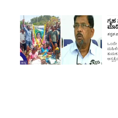
ಗೃಹ 
ಮಾಡ
ಕನ್ನಡ ಪ್
ಒಂದೇ ದ
ಮಹಿಳೆ
ತುಮಕೂರಿನಲ್ಲಿ ನಡೆದಿ
ಆಸ್ಪತ್ರೆ
ರಾಜ್ಯ