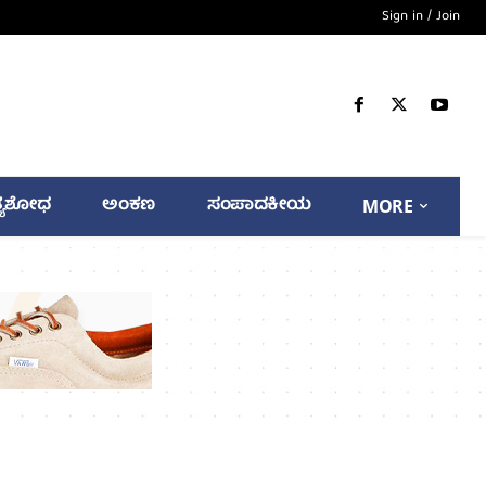
Sign in / Join
್ಯಶೋಧ
ಅಂಕಣ
ಸಂಪಾದಕೀಯ
MORE