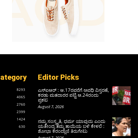
Category
Editor Picks
ಎಸ್‌ಐಆರ್‌ : ಆ.17ರವರೆಗೆ ಅವಧಿ ವಿಸ್ತರಣೆ,
8293
ಕರಡು ಮತದಾರರ ಪಟ್ಟಿ ಆ.24ರಂದು
4065
ಪ್ರಕಟ
2760
August 7, 2026
2399
1424
ನಮ್ಮ ಸಂಸ್ಕೃತಿ, ಧರ್ಮ ಯಾವುದು ಎಂದು
ಯತೀಂದ್ರ ತಮ್ಮ ತಾಯಿಯ ಬಳಿ ಕೇಳಲಿ :
630
ಶೋಭಾ ಕರಂದ್ಲಾಜೆ ತಿರುಗೇಟು
August 7, 2026