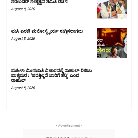
ನರೇಂದರ್ ನೇತೃತ್ವದ ಸಮಿತಿ ರಚನೆ
August 8, 2026
ಮಸಿ ಎರಚಿ ಮನೋಸ್ಥೈರ್ಯ ಕುಗ್ಗಿಸಲಾಗದು
August 8, 2026
ಮಹಿಳಾ ಮೀಸಲಾತಿ ವಿಚಾರದಲ್ಲಿ ರಾಹುಲ್‌-ರಿಜಿಜು
ವಾಕ್ಸಮರ : ‘ಷರತ್ತಿಲ್ಲದೆ ಜಾರಿಗೆ ತನ್ನಿ’ ಎಂದ
ರಾಹುಲ್‌
August 8, 2026
- Advertisement -