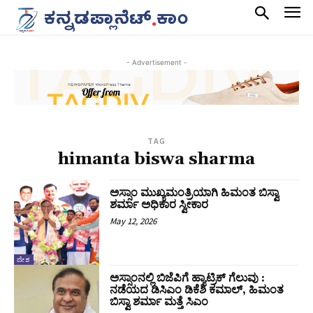
- Advertisement -
TAG
himanta biswa sharma
ಅಸ್ಸಾಂ ಮುಖ್ಯಮಂತ್ರಿಯಾಗಿ ಹಿಮಂತ ಬಿಸ್ವಾ
ಶರ್ಮಾ ಅಧಿಕಾರ ಸ್ವೀಕಾರ
May 12, 2026
ದೇಶ
ಅಸ್ಸಾಂನಲ್ಲಿ ಬಿಜೆಪಿಗೆ ಹ್ಯಾಟ್ರಿಕ್‌ ಗೆಲುವು :
ನಡೆಯದ ಡಿಸಿಎಂ ಡಿಕೆಶಿ ಕಮಾಲ್‌, ಹಿಮಂತ
ಬಿಸ್ವಾ ಶರ್ಮಾ ಮತ್ತೆ ಸಿಎಂ