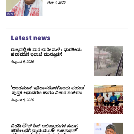
May 4, 2026
ದೇಶ
Latest news
ರಾಜ್ಯದಲ್ಲಿ ಈ ವಾರ ಭಾರೀ ಮಳೆ : ಭಾರತೀಯ
ಹವಾಮಾನ ಇಲಾಖೆ ಮುನ್ಸೂಚನೆ
August 9, 2026
‘ಅಂಡಮಾನ್ ಇತಿಹಾಸದೊಳಗೊಂದು ಪಯಣ’
ಪುಸ್ತಕ ಅನಾವರಣ ಹಾಗೂ ವಿಚಾರ ಸಂಕಿರಣ
August 9, 2026
ಬಿಡದಿ ಟೌನ್ ಶಿಪ್ ಅಭಿಪ್ರಾಯಗಳ ಸಮಗ್ರ
ಪರಿಶೀಲನೆಗೆ ನ್ಯಾಯಮೂರ್ತಿ ಗುಹನಾಥನ್