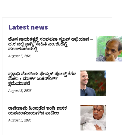
Latest news
ಹೊಸ ನಾಯಕತ್ವಕ್ಕೆ ಸಂಘಟನಾ ಸೃಜನ್ ಅಭಿಯಾನ –
ದ.ಕ ದಲ್ಲಿ ವಾಗ್ಮಿ, ಸಾಹಿತಿ ಎಂ.ಜಿ.ಹೆಗ್ಡೆ
ಮುಂಚೂಣಿಯಲ್ಲಿ
August 5, 2026
ಪ್ರಧಾನಿ ಮೋದಿಯ ಫೇಸ್ಬುಕ್‌ ಪೋಸ್ಟ್‌ ತೆಗೆದ
ಮೆಟಾ : ಮಾರ್ಕ್ ಜುಕರ್‌ಬರ್ಗ್
ಕ್ಷಮೆಯಾಚನೆ
August 5, 2026
ರಾಜೀನಾಮೆ ಹಿಂಪಡೆದ ಇಂಡಿ ಶಾಸಕ
ಯಶವಂತರಾಯಗೌಡ ಪಾಟೀಲ
August 5, 2026