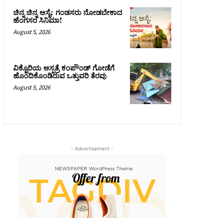
ಚಿನ್ನ ಚಿನ್ನ ಆಸೈ: ಗಂಡಸರು ನೋಡಬೇಕಾದ
ಹೆಂಗಸರ ಸಿನಿಮಾ!
August 5, 2026
ವಿಕ್ಟೊರಿಯ ಆಸ್ಪತ್ರೆ ಕಂಪೌಂಡ್ ಗೋಡೆಗೆ
ಹೊಂದಿಕೊಂಡಿರುವ ಒತ್ತುವರಿ ತೆರವು
August 5, 2026
- Advertisement -