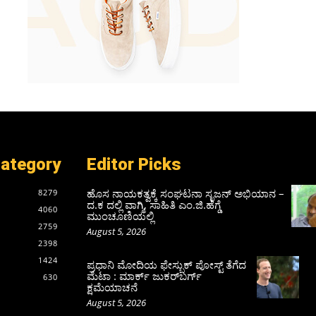
Category
Editor Picks
ಹೊಸ ನಾಯಕತ್ವಕ್ಕೆ ಸಂಘಟನಾ ಸೃಜನ್ ಅಭಿಯಾನ –
8279
ದ.ಕ ದಲ್ಲಿ ವಾಗ್ಮಿ, ಸಾಹಿತಿ ಎಂ.ಜಿ.ಹೆಗ್ಡೆ
4060
ಮುಂಚೂಣಿಯಲ್ಲಿ
2759
August 5, 2026
2398
1424
ಪ್ರಧಾನಿ ಮೋದಿಯ ಫೇಸ್ಬುಕ್‌ ಪೋಸ್ಟ್‌ ತೆಗೆದ
ಮೆಟಾ : ಮಾರ್ಕ್ ಜುಕರ್‌ಬರ್ಗ್
630
ಕ್ಷಮೆಯಾಚನೆ
August 5, 2026