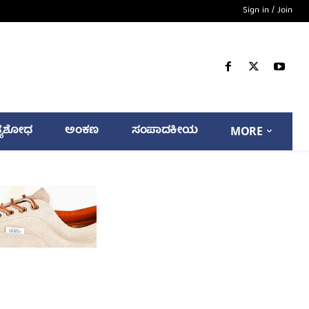
Sign in / Join
್ಯಶೋಧ
ಅಂಕಣ
ಸಂಪಾದಕೀಯ
MORE