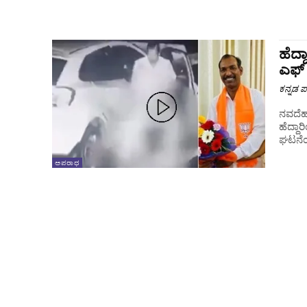
ಹೆದ್
ಎಫ್
ಕನ್ನಡ ಪ್
ನವದೆಹ
ಹೆದ್ದಾ
ಘಟನೆಯ 
ಅಪರಾಧ