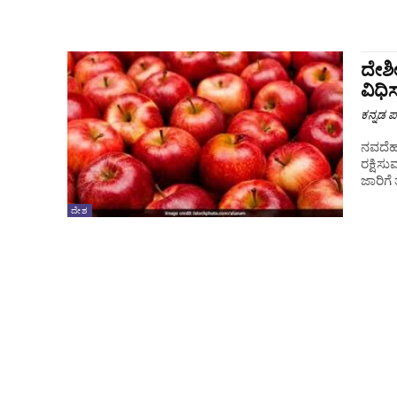
ದೇಶೀ
ವಿಧ
ಕನ್ನಡ ಪ್
ನವದೆಹಲ
ರಕ್ಷಿಸ
ಜಾರಿಗೆ
ದೇಶ