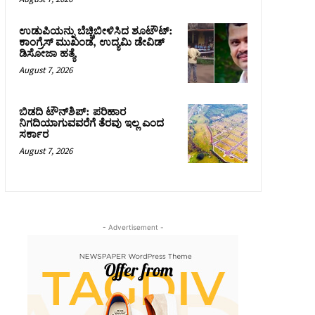
ಉಡುಪಿಯನ್ನು ಬೆಚ್ಚಿಬೀಳಿಸಿದ ಶೂಟೌಟ್‌:
ಕಾಂಗ್ರೆಸ್‌ ಮುಖಂಡ, ಉದ್ಯಮಿ ಡೇವಿಡ್
ಡಿಸೋಜಾ ಹತ್ಯೆ
August 7, 2026
ಬಿಡದಿ ಟೌನ್‌ಶಿಪ್‌: ಪರಿಹಾರ
ನಿಗದಿಯಾಗುವವರೆಗೆ ತೆರವು ಇಲ್ಲ ಎಂದ
ಸರ್ಕಾರ
August 7, 2026
- Advertisement -