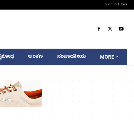
Sign in / Join
್ಯಶೋಧ
ಅಂಕಣ
ಸಂಪಾದಕೀಯ
MORE