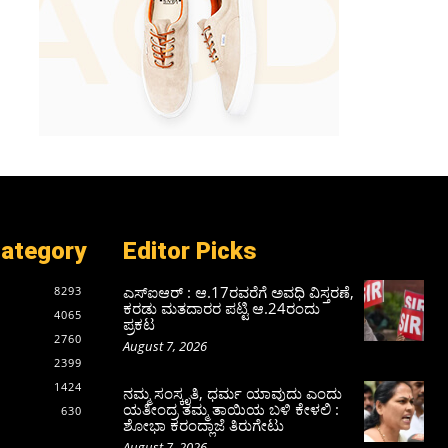
Category
Editor Picks
ಎಸ್‌ಐಆರ್‌ : ಆ.17ರವರೆಗೆ ಅವಧಿ ವಿಸ್ತರಣೆ,
8293
ಕರಡು ಮತದಾರರ ಪಟ್ಟಿ ಆ.24ರಂದು
4065
ಪ್ರಕಟ
2760
August 7, 2026
2399
1424
ನಮ್ಮ ಸಂಸ್ಕೃತಿ, ಧರ್ಮ ಯಾವುದು ಎಂದು
ಯತೀಂದ್ರ ತಮ್ಮ ತಾಯಿಯ ಬಳಿ ಕೇಳಲಿ :
630
ಶೋಭಾ ಕರಂದ್ಲಾಜೆ ತಿರುಗೇಟು
August 7, 2026