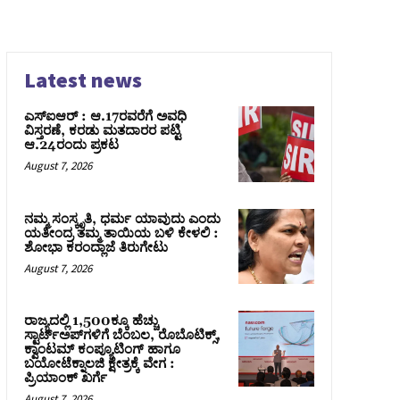
Latest news
ಎಸ್‌ಐಆರ್‌ : ಆ.17ರವರೆಗೆ ಅವಧಿ
ವಿಸ್ತರಣೆ, ಕರಡು ಮತದಾರರ ಪಟ್ಟಿ
ಆ.24ರಂದು ಪ್ರಕಟ
August 7, 2026
ನಮ್ಮ ಸಂಸ್ಕೃತಿ, ಧರ್ಮ ಯಾವುದು ಎಂದು
ಯತೀಂದ್ರ ತಮ್ಮ ತಾಯಿಯ ಬಳಿ ಕೇಳಲಿ :
ಶೋಭಾ ಕರಂದ್ಲಾಜೆ ತಿರುಗೇಟು
August 7, 2026
ರಾಜ್ಯದಲ್ಲಿ 1,500ಕ್ಕೂ ಹೆಚ್ಚು
ಸ್ಟಾರ್ಟ್‌ಅಪ್‌ಗಳಿಗೆ ಬೆಂಬಲ, ರೊಬೊಟಿಕ್ಸ್,
ಕ್ವಾಂಟಮ್ ಕಂಪ್ಯೂಟಿಂಗ್ ಹಾಗೂ
ಬಯೋಟೆಕ್ನಾಲಜಿ ಕ್ಷೇತ್ರಕ್ಕೆ ವೇಗ :
ಪ್ರಿಯಾಂಕ್‌ ಖರ್ಗೆ
August 7, 2026