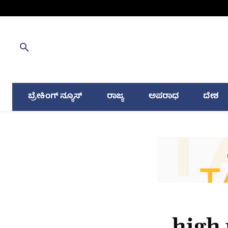
ಬ್ರೇಕಿಂಗ್ ನ್ಯೂಸ್
ರಾಜ್ಯ
ಅಪರಾಧ
ದೇಶ
high