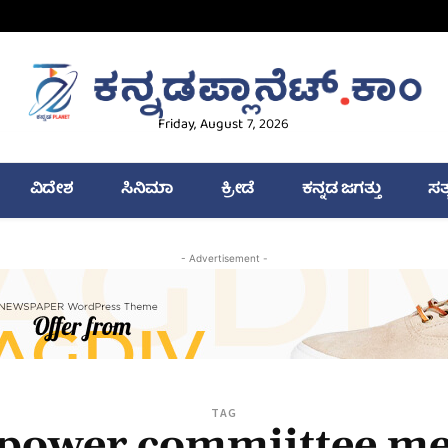
Friday, August 7, 2026
ವಿದೇಶ
ಸಿನಿಮಾ
ಕ್ರೀಡೆ
ಕನ್ನಡ ಜಗತ್ತು
ಸತ
- Advertisement -
TAG
 power commiittee me