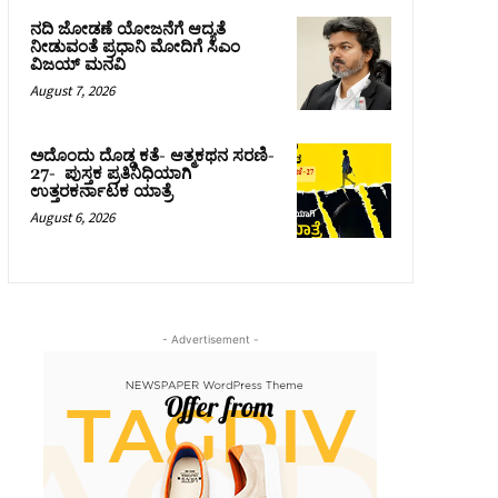
ನದಿ ಜೋಡಣೆ ಯೋಜನೆಗೆ ಆದ್ಯತೆ
ನೀಡುವಂತೆ ಪ್ರಧಾನಿ ಮೋದಿಗೆ ಸಿಎಂ
ವಿಜಯ್‌ ಮನವಿ
August 7, 2026
ಅದೊಂದು ದೊಡ್ಡ ಕತೆ- ಆತ್ಮಕಥನ ಸರಣಿ-
27- ಪುಸ್ತಕ ಪ್ರತಿನಿಧಿಯಾಗಿ
ಉತ್ತರಕರ್ನಾಟಕ ಯಾತ್ರೆ
August 6, 2026
- Advertisement -