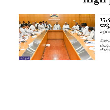
15,
ಅಸ್ತ
ಕನ್ನಡ ಪ್
ಬೆಂಗಳೂ
ಮುಖ್ಯಮ
ಯೋಜನೆ
ಉದ್ಯೋಗ