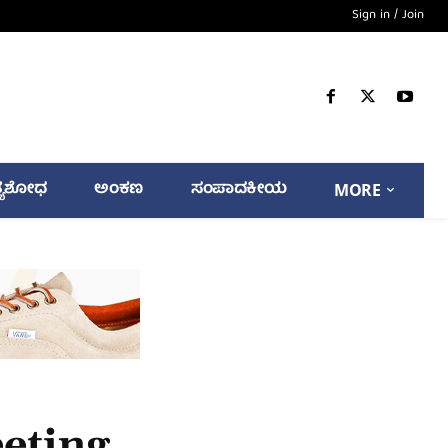
Sign in / Join
್ಯಶೋಧ
ಅಂಕಣ
ಸಂಪಾದಕೀಯ
MORE
eting