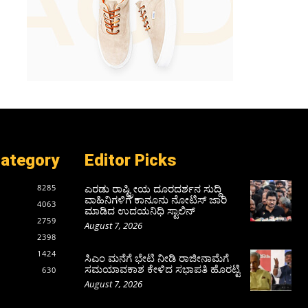
Category
Editor Picks
ಎರಡು ರಾಷ್ಟ್ರೀಯ ದೂರದರ್ಶನ ಸುದ್ದಿ
8285
ವಾಹಿನಿಗಳಿಗೆ ಕಾನೂನು ನೋಟಿಸ್ ಜಾರಿ
4063
ಮಾಡಿದ ಉದಯನಿಧಿ ಸ್ಟಾಲಿನ್
2759
August 7, 2026
2398
1424
ಸಿಎಂ ಮನೆಗೆ ಭೇಟಿ ನೀಡಿ ರಾಜೀನಾಮೆಗೆ
ಸಮಯಾವಕಾಶ ಕೇಳಿದ ಸಭಾಪತಿ ಹೊರಟ್ಟಿ
630
August 7, 2026