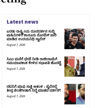
Latest news
ಎರಡು ರಾಷ್ಟ್ರೀಯ ದೂರದರ್ಶನ ಸುದ್ದಿ
ವಾಹಿನಿಗಳಿಗೆ ಕಾನೂನು ನೋಟಿಸ್ ಜಾರಿ
ಮಾಡಿದ ಉದಯನಿಧಿ ಸ್ಟಾಲಿನ್
August 7, 2026
ಸಿಎಂ ಮನೆಗೆ ಭೇಟಿ ನೀಡಿ ರಾಜೀನಾಮೆಗೆ
ಸಮಯಾವಕಾಶ ಕೇಳಿದ ಸಭಾಪತಿ ಹೊರಟ್ಟಿ
August 7, 2026
ನಟನಿಗೆ ಮಾಫಿ ಸಾಕ್ಷಿ ಆತಂಕ : ಜೈಲಿನಲ್ಲಿ
ತೀವ್ರ ಚಿಂತೆಗೀಡಾಗಿ ನಿದ್ದೆ ಮಾಡದ ದರ್ಶನ್!
August 7, 2026