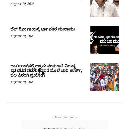
August 10, 2026
ಜೆನ್ ಝೀ ಗಾಯಕ್ಕೆ ಭಾಗವತರ ಮುಲಾಮು
August 10, 2026
ಜಾರ್ಖಂಡ್‌ನಲ್ಲಿ ಅಕ್ರಮ ನೇಮಕಾತಿ ವಿರುದ್ಧ
ಪ್ರತಿಭಟನೆ ನಡೆಸುತ್ತಿದ್ದವರ ಮೇಲೆ ಲಾಠಿ ಚಾರ್ಜ್‌,
ಜಲ ಫಿರಂಗಿ ಪ್ರಯೋಗ
August 10, 2026
- Advertisement -