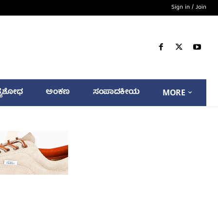
Sign in / Join
್ಯಶೋಧ
ಅಂಕಣ
ಸಂಪಾದಕೀಯ
MORE