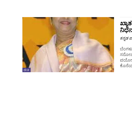
ಖ್ಯಾ
ನಿಧ
ಕನ್ನಡ ಪ್
ಬೆಂಗಳೂ
ಸರೋಜಾದ
ವಯೋಸಹಜ
ಕೊನೆಯುಸ
ದೇಶ