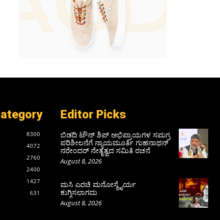
Category
Editor Picks
ಬಿಡದಿ ಟೌನ್ ಶಿಪ್ ಅಭಿಪ್ರಾಯಗಳ ಸಮಗ್ರ
8300
ಪರಿಶೀಲನೆಗೆ ನ್ಯಾಯಮೂರ್ತಿ ಗುಹನಾಥನ್
4072
ನರೇಂದರ್ ನೇತೃತ್ವದ ಸಮಿತಿ ರಚನೆ
2760
August 8, 2026
2400
1427
ಮಸಿ ಎರಚಿ ಮನೋಸ್ಥೈರ್ಯ
ಕುಗ್ಗಿಸಲಾಗದು
631
August 8, 2026