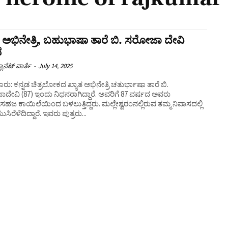
ತ ಅಭಿನೇತ್ರಿ, ಬಹುಭಾಷಾ ತಾರೆ ಬಿ. ಸರೋಜಾ ದೇವಿ
ನ
ಲಾನೆಟ್ ವಾರ್ತೆ
-
July 14, 2025
ರು: ಕನ್ನಡ ಚಿತ್ರಲೋಕದ ಖ್ಯಾತ ಅಭಿನೇತ್ರಿ ಚತುರ್ಭಾಷಾ ತಾರೆ ಬಿ.
ೇವಿ (87) ಇಂದು ನಿಧನರಾಗಿದ್ದಾರೆ. ಅವರಿಗೆ 87 ವರ್ಷದ ಅವರು
 ಕಾಯಿಲೆಯಿಂದ ಬಳಲುತ್ತಿದ್ದರು. ಮಲ್ಲೇಶ್ವರಂನಲ್ಲಿರುವ ತಮ್ಮ ನಿವಾಸದಲ್ಲಿ
ಿರೆಳೆದಿದ್ದಾರೆ. ಇವರು ಪುತ್ರರು...