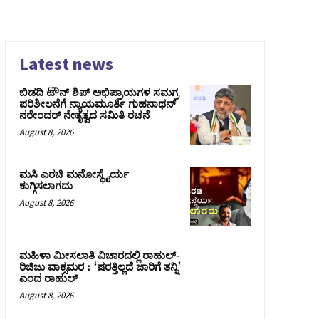
Latest news
ಬಿಡದಿ ಟೌನ್ ಶಿಪ್ ಅಭಿಪ್ರಾಯಗಳ ಸಮಗ್ರ
ಪರಿಶೀಲನೆಗೆ ನ್ಯಾಯಮೂರ್ತಿ ಗುಹನಾಥನ್
ನರೇಂದರ್ ನೇತೃತ್ವದ ಸಮಿತಿ ರಚನೆ
August 8, 2026
ಮಸಿ ಎರಚಿ ಮನೋಸ್ಥೈರ್ಯ
ಕುಗ್ಗಿಸಲಾಗದು
August 8, 2026
ಮಹಿಳಾ ಮೀಸಲಾತಿ ವಿಚಾರದಲ್ಲಿ ರಾಹುಲ್‌-
ರಿಜಿಜು ವಾಕ್ಸಮರ : ‘ಷರತ್ತಿಲ್ಲದೆ ಜಾರಿಗೆ ತನ್ನಿ’
ಎಂದ ರಾಹುಲ್‌
August 8, 2026