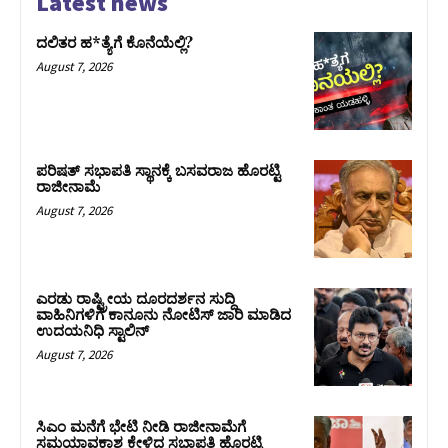
Latest news
ದಲಿತರ ಹ*ತ್ಯೆಗೆ ಕೊನೆಯೆಲ್ಲಿ?
August 7, 2026
ಪರಿಷತ್‌ ಸಭಾಪತಿ ಸ್ಥಾನಕ್ಕೆ ಬಸವರಾಜ ಹೊರಟ್ಟಿ
ರಾಜೀನಾಮೆ
August 7, 2026
ಎರಡು ರಾಷ್ಟ್ರೀಯ ದೂರದರ್ಶನ ಸುದ್ದಿ
ವಾಹಿನಿಗಳಿಗೆ ಕಾನೂನು ನೋಟಿಸ್ ಜಾರಿ ಮಾಡಿದ
ಉದಯನಿಧಿ ಸ್ಟಾಲಿನ್
August 7, 2026
ಸಿಎಂ ಮನೆಗೆ ಭೇಟಿ ನೀಡಿ ರಾಜೀನಾಮೆಗೆ
ಸಮಯಾವಕಾಶ ಕೇಳಿದ ಸಭಾಪತಿ ಹೊರಟ್ಟಿ