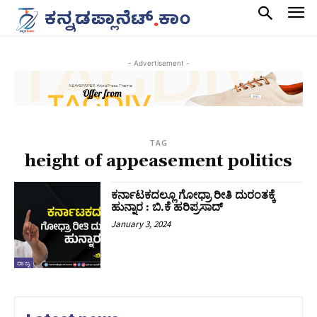
- Advertisement -
TAG
height of appeasement politics
ಕರ್ನಾಟಕದಲ್ಲೂ ಗೋಧ್ರಾ ರೀತಿ ದುರಂತಕ್ಕೆ
ಹುನ್ನಾರ : ಬಿ.ಕೆ ಹರಿಪ್ರಸಾದ್‌
January 3, 2024
ರಾಜ್ಯ