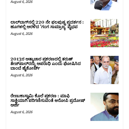
August 6, 2026
ಲಾಲ್‍ಬಾಗ್‍ನಲ್ಲಿ 220 ನೇ ಫಲಪುಷ್ಪ ಪ್ರದರ್ಶನ :
ಹೂಗಳಲ್ಲಿ ಅರಳಿದ ‘ಗಂಗ ಸಾಮ್ರಾಜ್ಯ’ ವೈಭವ
August 6, 2026
2013ರ ಅತ್ಯಾಚಾರ ಪ್ರಕರಣದಲ್ಲಿ ತರುಣ್
ತೇಜ್‌ಪಾಲ್‌ರನ್ನು ಅಪರಾಧಿ ಎಂದು ಘೋಷಿಸಿದ
ಬಾಂಬೆ ಹೈಕೋರ್ಟ್
August 6, 2026
ರೇಣುಕಾಸ್ವಾಮಿ ಕೊಲೆ ಪ್ರಕರಣ : ಮಾಫಿ
ಸಾಕ್ಷಿಯಾಗಿ ಪರಿಗಣಿಸುವಂತೆ ಆರೋಪಿ ಪ್ರದೋಷ್‌
ಅರ್ಜಿ
August 6, 2026