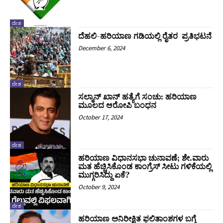
ದೇಶ
ದೆಹಲಿ-ಹರಿಯಾಣ ಗಡಿಯಲ್ಲಿ ರೈತರ ಪ್ರತಿಭಟನೆ
December 6, 2024
ದೇಶ
ಸಲ್ಮಾನ್ ಖಾನ್ ಹತ್ಯೆಗೆ ಸಂಚು: ಹರಿಯಾಣ
ಮೂಲದ ಆರೋಪಿ ಬಂಧನ
October 17, 2024
ದೇಶ
ಹರಿಯಾಣ ವಿಧಾನಸಭಾ ಚುನಾವಣೆ; ಶೇ.ವಾರು
ಮತ ಹೆಚ್ಚಿಸಿಕೊಂಡ ಕಾಂಗ್ರೆಸ್ ಸೀಟು ಗಳಿಕೆಯಲ್ಲಿ
ಮುಗ್ಗರಿಸಿದ್ದು ಏಕೆ?
October 9, 2024
ದೇಶ
ಹರಿಯಾಣ ಅನಿರೀಕ್ಷಿತ ಫಲಿತಾಂಶಗಳ ಬಗ್ಗೆ