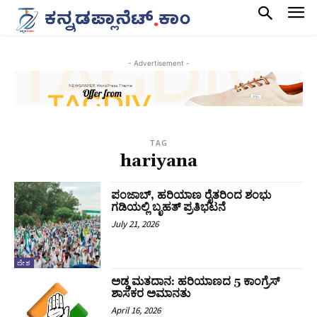
- Advertisement -
TAG
hariyana
ಪಂಜಾಬ್‌, ಹರಿಯಾಣ ರೈತರಿಂದ ಶಂಭು
ಗಡಿಯಲ್ಲಿ ಬೃಹತ್‌ ಪ್ರತಿಭಟನೆ
July 21, 2026
ದೇಶ
ಅಡ್ಡ ಮತದಾನ: ಹರಿಯಾಣದ 5 ಕಾಂಗ್ರೆಸ್‌
ಶಾಸಕರ ಅಮಾನತು
April 16, 2026