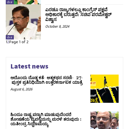
ದೇಶ
ಎರಡೂ ರಾಜ್ಯಗಳಲ್ಲೂ ಕಾಂಗ್ರೆಸ್ ಪಕ್ಷವೆ
ಅಧಿಕಾರಕ್ಕೆ ಬರುತ್ತದೆ: ಸಚಿವ ಪರಮೇಶ್ವರ್
ವಿಶ್ವಾಸ
October 8, 2024
ದೇಶ
1
2
Page 1 of 2
Latest news
ಅದೊಂದು ದೊಡ್ಡ ಕತೆ- ಆತ್ಮಕಥನ ಸರಣಿ- 27-
ಪುಸ್ತಕ ಪ್ರತಿನಿಧಿಯಾಗಿ ಉತ್ತರಕರ್ನಾಟಕ ಯಾತ್ರೆ
August 6, 2026
ಹಿಂದೂ ರಾಷ್ಟ್ರವನ್ನಾಗಿ ಮಾಡುವುದೆಂದರೆ
ಶೋಷಣೆಯ ವ್ಯವಸ್ಥೆಯನ್ನು ಮರಳಿ ತರುವುದು :
ಯತೀಂದ್ರ ಸಿದ್ದರಾಮಯ್ಯ