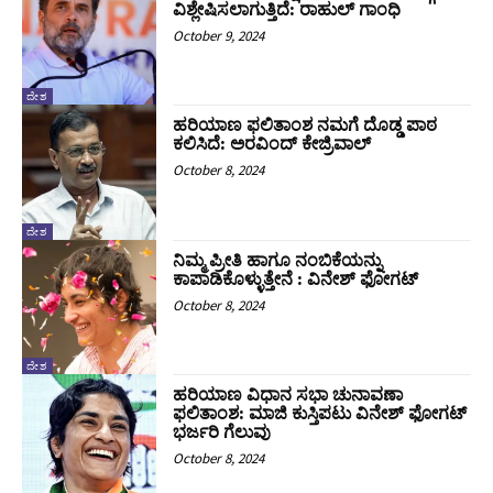
ವಿಶ್ಲೇಷಿಸಲಾಗುತ್ತಿದೆ: ರಾಹುಲ್ ಗಾಂಧಿ
October 9, 2024
ದೇಶ
ಹರಿಯಾಣ ಫಲಿತಾಂಶ ನಮಗೆ ದೊಡ್ಡ ಪಾಠ
ಕಲಿಸಿದೆ: ಅರವಿಂದ್ ಕೇಜ್ರಿವಾಲ್
October 8, 2024
ದೇಶ
ನಿಮ್ಮ ಪ್ರೀತಿ ಹಾಗೂ ನಂಬಿಕೆಯನ್ನು
ಕಾಪಾಡಿಕೊಳ್ಳುತ್ತೇನೆ : ವಿನೇಶ್ ಫೋಗಟ್
October 8, 2024
ದೇಶ
ಹರಿಯಾಣ ವಿಧಾನ ಸಭಾ ಚುನಾವಣಾ
ಫಲಿತಾಂಶ: ಮಾಜಿ ಕುಸ್ತಿಪಟು ವಿನೇಶ್‌ ಫೋಗಟ್‌
ಭರ್ಜರಿ ಗೆಲುವು
October 8, 2024