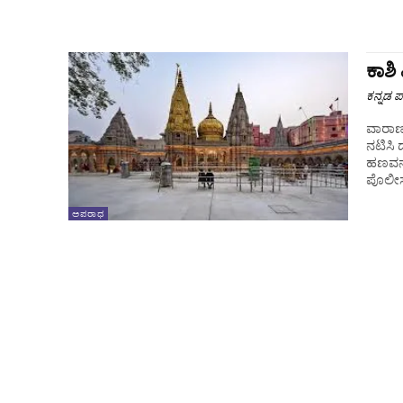
ಕಾಶಿ
ಕನ್ನಡ ಪ್
ವಾರಾಣಸ
ನಟಿಸಿ 
ಹಣವನ್ನ
ಪೊಲೀಸ್
ಅಪರಾಧ