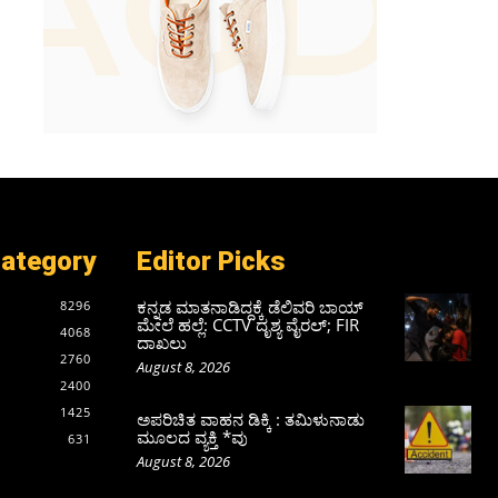
Category
Editor Picks
ಕನ್ನಡ ಮಾತನಾಡಿದ್ದಕ್ಕೆ ಡೆಲಿವರಿ ಬಾಯ್
8296
ಮೇಲೆ ಹಲ್ಲೆ: CCTV ದೃಶ್ಯ ವೈರಲ್; FIR
4068
ದಾಖಲು
2760
August 8, 2026
2400
1425
ಅಪರಿಚಿತ ವಾಹನ ಡಿಕ್ಕಿ : ತಮಿಳುನಾಡು
ಮೂಲದ ವ್ಯಕ್ತಿ *ವು
631
August 8, 2026