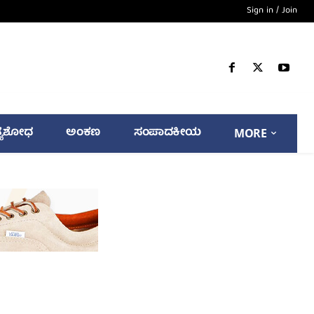
Sign in / Join
್ಯಶೋಧ
ಅಂಕಣ
ಸಂಪಾದಕೀಯ
MORE