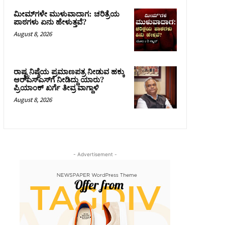
ಮೀಮ್‌ಗಳೇ ಮುಳುವಾದಾಗ: ಚರಿತ್ರೆಯ
ಪಾಠಗಳು ಏನು ಹೇಳುತ್ತವೆ?
August 8, 2026
ರಾಷ್ಟ್ರನಿಷ್ಠೆಯ ಪ್ರಮಾಣಪತ್ರ ನೀಡುವ ಹಕ್ಕು
ಆರ್‌ಎಸ್‌ಎಸ್‌ಗೆ ನೀಡಿದ್ದು ಯಾರು?
ಪ್ರಿಯಾಂಕ್ ಖರ್ಗೆ ತೀವ್ರ ವಾಗ್ದಾಳಿ
August 8, 2026
- Advertisement -