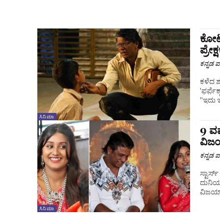
ಕೋಟ
ಪ್ರೇಕ
ಕನ್ನಡ ಪ್
ಕಳೆದ 
'ಫರ್ಪ಼
"ಇದು ಇ
ಸಿನಿಮಾ
9 ವರ್
ವಿಜ
ಕನ್ನಡ ಪ್
ಸ್ಟಾರ್ಸ
ದುನಿಯ
ವಿಜಯ್
ಸಿನಿಮಾ