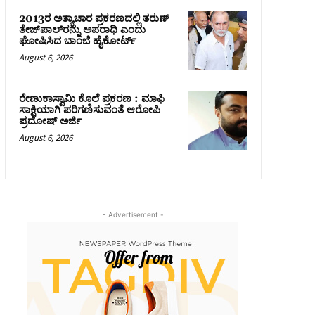
2013ರ ಅತ್ಯಾಚಾರ ಪ್ರಕರಣದಲ್ಲಿ ತರುಣ್
ತೇಜ್‌ಪಾಲ್‌ರನ್ನು ಅಪರಾಧಿ ಎಂದು
ಘೋಷಿಸಿದ ಬಾಂಬೆ ಹೈಕೋರ್ಟ್
August 6, 2026
ರೇಣುಕಾಸ್ವಾಮಿ ಕೊಲೆ ಪ್ರಕರಣ : ಮಾಫಿ
ಸಾಕ್ಷಿಯಾಗಿ ಪರಿಗಣಿಸುವಂತೆ ಆರೋಪಿ
ಪ್ರದೋಷ್‌ ಅರ್ಜಿ
August 6, 2026
- Advertisement -