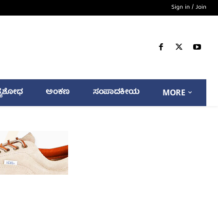
Sign in / Join
್ಯಶೋಧ
ಅಂಕಣ
ಸಂಪಾದಕೀಯ
MORE