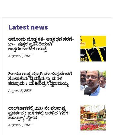
Latest news
ಅದೊಂದು ದೊಡ್ಡ ಕತೆ- ಆತ್ಮಕಥನ ಸರಣಿ-
27- ಪುಸ್ತಕ ಪ್ರತಿನಿಧಿಯಾಗಿ
ಉತ್ತರಕರ್ನಾಟಕ ಯಾತ್ರೆ
August 6, 2026
ಹಿಂದೂ ರಾಷ್ಟ್ರವನ್ನಾಗಿ ಮಾಡುವುದೆಂದರೆ
ಶೋಷಣೆಯ ವ್ಯವಸ್ಥೆಯನ್ನು ಮರಳಿ
ತರುವುದು : ಯತೀಂದ್ರ ಸಿದ್ದರಾಮಯ್ಯ
August 6, 2026
ಲಾಲ್‍ಬಾಗ್‍ನಲ್ಲಿ 220 ನೇ ಫಲಪುಷ್ಪ
ಪ್ರದರ್ಶನ : ಹೂಗಳಲ್ಲಿ ಅರಳಿದ ‘ಗಂಗ
ಸಾಮ್ರಾಜ್ಯ’ ವೈಭವ
August 6, 2026