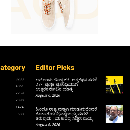
Category
Editor Picks
ಅದೊಂದು ದೊಡ್ಡ ಕತೆ- ಆತ್ಮಕಥನ ಸರಣಿ-
8283
27- ಪುಸ್ತಕ ಪ್ರತಿನಿಧಿಯಾಗಿ
4061
ಉತ್ತರಕರ್ನಾಟಕ ಯಾತ್ರೆ
2759
August 6, 2026
2398
1424
ಹಿಂದೂ ರಾಷ್ಟ್ರವನ್ನಾಗಿ ಮಾಡುವುದೆಂದರೆ
ಶೋಷಣೆಯ ವ್ಯವಸ್ಥೆಯನ್ನು ಮರಳಿ
630
ತರುವುದು : ಯತೀಂದ್ರ ಸಿದ್ದರಾಮಯ್ಯ
August 6, 2026