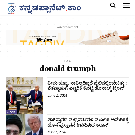
- Advertisement -
TAG
donald trumph
ನೀನು ಹುಚ್ಚ, ನಾನಿಲ್ಲದಿದ್ದರೆ ಜೈಲಿನಲ್ಲಿರಬೇಕಿತ್ತು :
ನೆತನ್ಯಾಹುಗೆ ಎಚ್ಚರಿಕೆ ಕೊಟ್ಟ ಡೊನಾಲ್ಡ್‌ ಟ್ರಂಪ್‌
June 2, 2026
ವಿದೇಶ
ಪಾಕಿಸ್ತಾನದ ಮಧ್ಯವರ್ತಿಗಳ ಮೂಲಕ ಅಮೆರಿಕಕ್ಕೆ
ಹೊಸ ಪ್ರಸ್ತಾವನೆ ಕಳುಹಿಸಿದ ಇರಾನ್
May 1, 2026