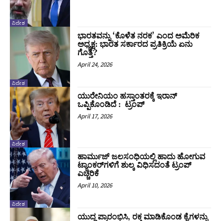
ವಿದೇಶ
ಭಾರತವನ್ನು ‘ಕೊಳೆತ ನರಕ’ ಎಂದ ಅಮೆರಿಕ
ಅಧ್ಯಕ್ಷ: ಭಾರತ ಸರ್ಕಾರದ ಪ್ರತಿಕ್ರಿಯೆ ಏನು
ಗೊತ್ತೆ?
April 24, 2026
ವಿದೇಶ
ಯುರೇನಿಯಂ ಹಸ್ತಾಂತರಕ್ಕೆ ಇರಾನ್‌
ಒಪ್ಪಿಕೊಂಡಿದೆ : ಟ್ರಂಪ್‌
April 17, 2026
ವಿದೇಶ
ಹಾರ್ಮುಜ್‌ ಜಲಸಂಧಿಯಲ್ಲಿ ಹಾದು ಹೋಗುವ
ಟ್ಯಾಂಕರ್‌ಗಳಿಗೆ ಶುಲ್ಕ ವಿಧಿಸದಂತೆ ಟ್ರಂಪ್‌
ಎಚ್ಚರಿಕೆ
April 10, 2026
ವಿದೇಶ
ಯುದ್ದ ಪ್ರಾರಂಭಿಸಿ, ರಕ್ತ ಮಾಡಿಕೊಂಡ ಕೈಗಳನ್ನು