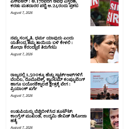
ಎಸ್‌ಐಆರ್‌ : ಆ.17ರವರೆಗೆ ಅವಧಿ ವಿಸ್ತರಣೆ,
ಕರಡು ಮತದಾರರ ಪಟ್ಟಿ ಆ.24ರಂದು ಪ್ರಕಟ
August 7, 2026
ನಮ್ಮ ಸಂಸ್ಕೃತಿ, ಧರ್ಮ ಯಾವುದು ಎಂದು
ಯತೀಂದ್ರ ತಮ್ಮ ತಾಯಿಯ ಬಳಿ ಕೇಳಲಿ :
ಶೋಭಾ ಕರಂದ್ಲಾಜೆ ತಿರುಗೇಟು
August 7, 2026
ರಾಜ್ಯದಲ್ಲಿ 1,500ಕ್ಕೂ ಹೆಚ್ಚು ಸ್ಟಾರ್ಟ್‌ಅಪ್‌ಗಳಿಗೆ
ಬೆಂಬಲ, ರೊಬೊಟಿಕ್ಸ್, ಕ್ವಾಂಟಮ್ ಕಂಪ್ಯೂಟಿಂಗ್
ಹಾಗೂ ಬಯೋಟೆಕ್ನಾಲಜಿ ಕ್ಷೇತ್ರಕ್ಕೆ ವೇಗ :
ಪ್ರಿಯಾಂಕ್‌ ಖರ್ಗೆ
August 7, 2026
ಉಡುಪಿಯನ್ನು ಬೆಚ್ಚಿಬೀಳಿಸಿದ ಶೂಟೌಟ್‌:
ಕಾಂಗ್ರೆಸ್‌ ಮುಖಂಡ, ಉದ್ಯಮಿ ಡೇವಿಡ್ ಡಿಸೋಜಾ
ಹತ್ಯೆ
August 7, 2026