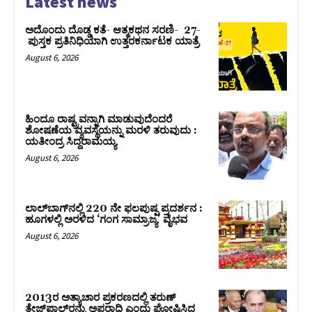
Latest news
ಅದೊಂದು ದೊಡ್ಡ ಕತೆ- ಆತ್ಮಕಥನ ಸರಣಿ- 27-
ಪುಸ್ತಕ ಪ್ರತಿನಿಧಿಯಾಗಿ ಉತ್ತರಕರ್ನಾಟಕ ಯಾತ್ರೆ
August 6, 2026
ಹಿಂದೂ ರಾಷ್ಟ್ರವನ್ನಾಗಿ ಮಾಡುವುದೆಂದರೆ
ಶೋಷಣೆಯ ವ್ಯವಸ್ಥೆಯನ್ನು ಮರಳಿ ತರುವುದು :
ಯತೀಂದ್ರ ಸಿದ್ದರಾಮಯ್ಯ
August 6, 2026
ಲಾಲ್‍ಬಾಗ್‍ನಲ್ಲಿ 220 ನೇ ಫಲಪುಷ್ಪ ಪ್ರದರ್ಶನ :
ಹೂಗಳಲ್ಲಿ ಅರಳಿದ ‘ಗಂಗ ಸಾಮ್ರಾಜ್ಯ’ ವೈಭವ
August 6, 2026
2013ರ ಅತ್ಯಾಚಾರ ಪ್ರಕರಣದಲ್ಲಿ ತರುಣ್
ತೇಜ್‌ಪಾಲ್‌ರನ್ನು ಅಪರಾಧಿ ಎಂದು ಘೋಷಿಸಿದ