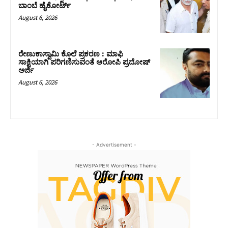
ಬಾಂಬೆ ಹೈಕೋರ್ಟ್
August 6, 2026
ರೇಣುಕಾಸ್ವಾಮಿ ಕೊಲೆ ಪ್ರಕರಣ : ಮಾಫಿ
ಸಾಕ್ಷಿಯಾಗಿ ಪರಿಗಣಿಸುವಂತೆ ಆರೋಪಿ ಪ್ರದೋಷ್‌
ಅರ್ಜಿ
August 6, 2026
- Advertisement -