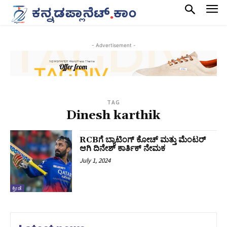
- Advertisement -
TAG
Dinesh karthik
RCBಗೆ ಬ್ಯಾಟಿಂಗ್ ಕೋಚ್‌ ಮತ್ತು ಮೆಂಟರ್
ಆಗಿ ದಿನೇಶ್ ಕಾರ್ತಿಕ್ ನೇಮಕ
July 1, 2024
ಕ್ರೀಡೆ