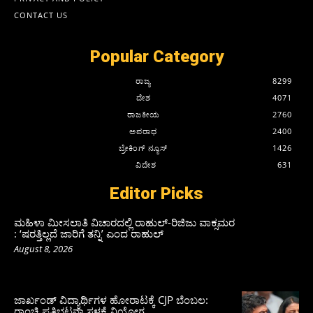
CONTACT US
Popular Category
ರಾಜ್ಯ
8299
ದೇಶ
4071
ರಾಜಕೀಯ
2760
ಅಪರಾಧ
2400
ಬ್ರೇಕಿಂಗ್ ನ್ಯೂಸ್
1426
ವಿದೇಶ
631
Editor Picks
ಮಹಿಳಾ ಮೀಸಲಾತಿ ವಿಚಾರದಲ್ಲಿ ರಾಹುಲ್‌-ರಿಜಿಜು ವಾಕ್ಸಮರ
: ‘ಷರತ್ತಿಲ್ಲದೆ ಜಾರಿಗೆ ತನ್ನಿ’ ಎಂದ ರಾಹುಲ್‌
August 8, 2026
ಜಾರ್ಖಂಡ್‌ ವಿದ್ಯಾರ್ಥಿಗಳ ಹೋರಾಟಕ್ಕೆ CJP ಬೆಂಬಲ:
ರಾಂಚಿ ಪ್ರತಿಭಟನಾ ಸ್ಥಳಕ್ಕೆ ನಿಯೋಗ