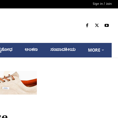
Sign in / Join
್ಯಶೋಧ
ಅಂಕಣ
ಸಂಪಾದಕೀಯ
MORE
se