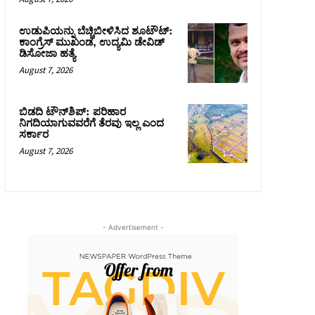
ಉಡುಪಿಯನ್ನು ಬೆಚ್ಚಿಬೀಳಿಸಿದ ಶೂಟೌಟ್‌:
ಕಾಂಗ್ರೆಸ್‌ ಮುಖಂಡ, ಉದ್ಯಮಿ ಡೇವಿಡ್
ಡಿಸೋಜಾ ಹತ್ಯೆ
August 7, 2026
ಬಿಡದಿ ಟೌನ್‌ಶಿಪ್‌: ಪರಿಹಾರ
ನಿಗದಿಯಾಗುವವರೆಗೆ ತೆರವು ಇಲ್ಲ ಎಂದ
ಸರ್ಕಾರ
August 7, 2026
- Advertisement -