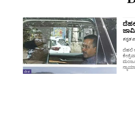
ದೆಹಲ
ಜಾಮ
ಕನ್ನಡ ಪ್
ದೆಹಲಿ 
ಕೇಜ್ರಿ
ಮಂಜೂರು
ನ್ಯಾಯ
ದೇಶ