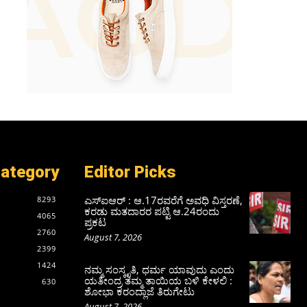
Category
Editor Picks
ಎಸ್‌ಐಆರ್‌ : ಆ.17ರವರೆಗೆ ಅವಧಿ ವಿಸ್ತರಣೆ,
8293
ಕರಡು ಮತದಾರರ ಪಟ್ಟಿ ಆ.24ರಂದು
4065
ಪ್ರಕಟ
2760
August 7, 2026
2399
1424
ನಮ್ಮ ಸಂಸ್ಕೃತಿ, ಧರ್ಮ ಯಾವುದು ಎಂದು
ಯತೀಂದ್ರ ತಮ್ಮ ತಾಯಿಯ ಬಳಿ ಕೇಳಲಿ :
630
ಶೋಭಾ ಕರಂದ್ಲಾಜೆ ತಿರುಗೇಟು
August 7, 2026