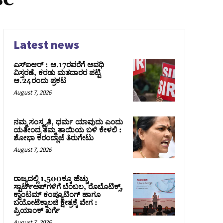
Latest news
ಎಸ್‌ಐಆರ್‌ : ಆ.17ರವರೆಗೆ ಅವಧಿ
ವಿಸ್ತರಣೆ, ಕರಡು ಮತದಾರರ ಪಟ್ಟಿ
ಆ.24ರಂದು ಪ್ರಕಟ
August 7, 2026
ನಮ್ಮ ಸಂಸ್ಕೃತಿ, ಧರ್ಮ ಯಾವುದು ಎಂದು
ಯತೀಂದ್ರ ತಮ್ಮ ತಾಯಿಯ ಬಳಿ ಕೇಳಲಿ :
ಶೋಭಾ ಕರಂದ್ಲಾಜೆ ತಿರುಗೇಟು
August 7, 2026
ರಾಜ್ಯದಲ್ಲಿ 1,500ಕ್ಕೂ ಹೆಚ್ಚು
ಸ್ಟಾರ್ಟ್‌ಅಪ್‌ಗಳಿಗೆ ಬೆಂಬಲ, ರೊಬೊಟಿಕ್ಸ್,
ಕ್ವಾಂಟಮ್ ಕಂಪ್ಯೂಟಿಂಗ್ ಹಾಗೂ
ಬಯೋಟೆಕ್ನಾಲಜಿ ಕ್ಷೇತ್ರಕ್ಕೆ ವೇಗ :
ಪ್ರಿಯಾಂಕ್‌ ಖರ್ಗೆ
August 7, 2026