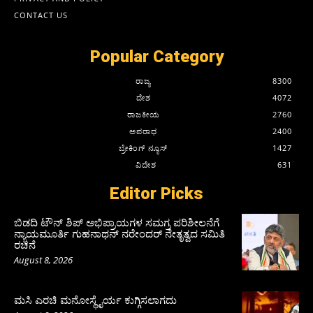
CONTACT US
Popular Category
ರಾಜ್ಯ
8300
ದೇಶ
4072
ರಾಜಕೀಯ
2760
ಅಪರಾಧ
2400
ಬ್ರೇಕಿಂಗ್ ನ್ಯೂಸ್
1427
ವಿದೇಶ
631
Editor Picks
ಬಿಡದಿ ಟೌನ್ ಶಿಪ್ ಅಭಿಪ್ರಾಯಗಳ ಸಮಗ್ರ ಪರಿಶೀಲನೆಗೆ
ನ್ಯಾಯಮೂರ್ತಿ ಗುಹನಾಥನ್ ನರೇಂದರ್ ನೇತೃತ್ವದ ಸಮಿತಿ
ರಚನೆ
August 8, 2026
ಮಸಿ ಎರಚಿ ಮನೋಸ್ಥೈರ್ಯ ಕುಗ್ಗಿಸಲಾಗದು