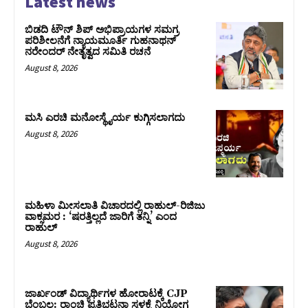
Latest news
ಬಿಡದಿ ಟೌನ್ ಶಿಪ್ ಅಭಿಪ್ರಾಯಗಳ ಸಮಗ್ರ
ಪರಿಶೀಲನೆಗೆ ನ್ಯಾಯಮೂರ್ತಿ ಗುಹನಾಥನ್
ನರೇಂದರ್ ನೇತೃತ್ವದ ಸಮಿತಿ ರಚನೆ
August 8, 2026
ಮಸಿ ಎರಚಿ ಮನೋಸ್ಥೈರ್ಯ ಕುಗ್ಗಿಸಲಾಗದು
August 8, 2026
ಮಹಿಳಾ ಮೀಸಲಾತಿ ವಿಚಾರದಲ್ಲಿ ರಾಹುಲ್‌-ರಿಜಿಜು
ವಾಕ್ಸಮರ : ‘ಷರತ್ತಿಲ್ಲದೆ ಜಾರಿಗೆ ತನ್ನಿ’ ಎಂದ
ರಾಹುಲ್‌
August 8, 2026
ಜಾರ್ಖಂಡ್‌ ವಿದ್ಯಾರ್ಥಿಗಳ ಹೋರಾಟಕ್ಕೆ CJP
ಬೆಂಬಲ: ರಾಂಚಿ ಪ್ರತಿಭಟನಾ ಸ್ಥಳಕ್ಕೆ ನಿಯೋಗ