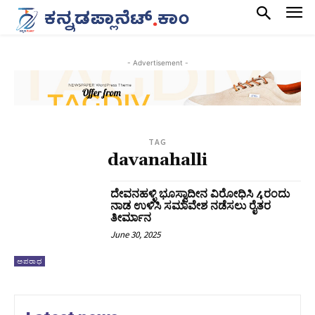
- Advertisement -
TAG
davanahalli
ದೇವನಹಳ್ಳಿ ಭೂಸ್ವಾದೀನ ವಿರೋಧಿಸಿ 4ರಂದು
ನಾಡ ಉಳಿಸಿ ಸಮಾವೇಶ ನಡೆಸಲು ರೈತರ
ತೀರ್ಮಾನ
June 30, 2025
ಅಪರಾಧ