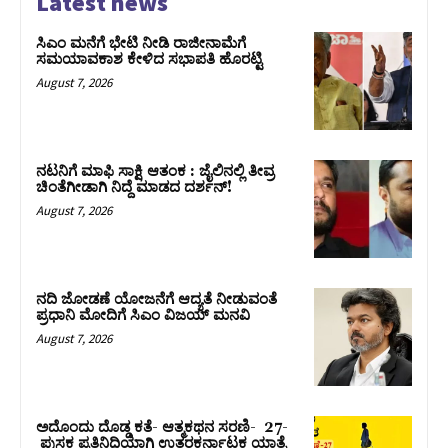
Latest news
ಸಿಎಂ ಮನೆಗೆ ಭೇಟಿ ನೀಡಿ ರಾಜೀನಾಮೆಗೆ
ಸಮಯಾವಕಾಶ ಕೇಳಿದ ಸಭಾಪತಿ ಹೊರಟ್ಟಿ
August 7, 2026
ನಟನಿಗೆ ಮಾಫಿ ಸಾಕ್ಷಿ ಆತಂಕ : ಜೈಲಿನಲ್ಲಿ ತೀವ್ರ
ಚಿಂತೆಗೀಡಾಗಿ ನಿದ್ದೆ ಮಾಡದ ದರ್ಶನ್!
August 7, 2026
ನದಿ ಜೋಡಣೆ ಯೋಜನೆಗೆ ಆದ್ಯತೆ ನೀಡುವಂತೆ
ಪ್ರಧಾನಿ ಮೋದಿಗೆ ಸಿಎಂ ವಿಜಯ್‌ ಮನವಿ
August 7, 2026
ಅದೊಂದು ದೊಡ್ಡ ಕತೆ- ಆತ್ಮಕಥನ ಸರಣಿ- 27-
ಪುಸ್ತಕ ಪ್ರತಿನಿಧಿಯಾಗಿ ಉತ್ತರಕರ್ನಾಟಕ ಯಾತ್ರೆ