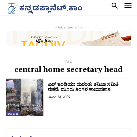
- Advertisement -
TAG
central home secretary head
ಏರ್ ಇಂಡಿಯಾ ದುರಂತ: ತನಿಖಾ ಸಮಿತಿ
ರಚನೆ;‌ ಮೂರು ತಿಂಗಳ ಕಾಲಾವಕಾಶ
June 14, 2025
ಅಪರಾಧ