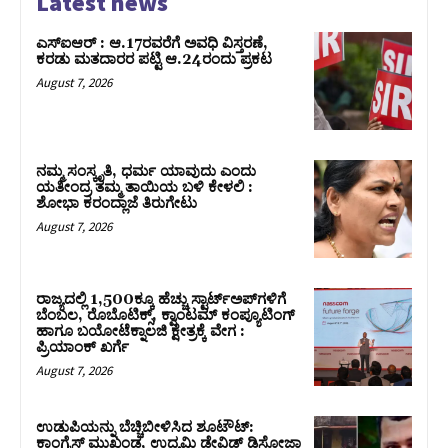
Latest news
ಎಸ್‌ಐಆರ್‌ : ಆ.17ರವರೆಗೆ ಅವಧಿ ವಿಸ್ತರಣೆ,
ಕರಡು ಮತದಾರರ ಪಟ್ಟಿ ಆ.24ರಂದು ಪ್ರಕಟ
August 7, 2026
ನಮ್ಮ ಸಂಸ್ಕೃತಿ, ಧರ್ಮ ಯಾವುದು ಎಂದು
ಯತೀಂದ್ರ ತಮ್ಮ ತಾಯಿಯ ಬಳಿ ಕೇಳಲಿ :
ಶೋಭಾ ಕರಂದ್ಲಾಜೆ ತಿರುಗೇಟು
August 7, 2026
ರಾಜ್ಯದಲ್ಲಿ 1,500ಕ್ಕೂ ಹೆಚ್ಚು ಸ್ಟಾರ್ಟ್‌ಅಪ್‌ಗಳಿಗೆ
ಬೆಂಬಲ, ರೊಬೊಟಿಕ್ಸ್, ಕ್ವಾಂಟಮ್ ಕಂಪ್ಯೂಟಿಂಗ್
ಹಾಗೂ ಬಯೋಟೆಕ್ನಾಲಜಿ ಕ್ಷೇತ್ರಕ್ಕೆ ವೇಗ :
ಪ್ರಿಯಾಂಕ್‌ ಖರ್ಗೆ
August 7, 2026
ಉಡುಪಿಯನ್ನು ಬೆಚ್ಚಿಬೀಳಿಸಿದ ಶೂಟೌಟ್‌:
ಕಾಂಗ್ರೆಸ್‌ ಮುಖಂಡ, ಉದ್ಯಮಿ ಡೇವಿಡ್ ಡಿಸೋಜಾ