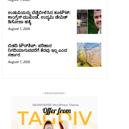
ಉಡುಪಿಯನ್ನು ಬೆಚ್ಚಿಬೀಳಿಸಿದ ಶೂಟೌಟ್‌:
ಕಾಂಗ್ರೆಸ್‌ ಮುಖಂಡ, ಉದ್ಯಮಿ ಡೇವಿಡ್
ಡಿಸೋಜಾ ಹತ್ಯೆ
August 7, 2026
ಬಿಡದಿ ಟೌನ್‌ಶಿಪ್‌: ಪರಿಹಾರ
ನಿಗದಿಯಾಗುವವರೆಗೆ ತೆರವು ಇಲ್ಲ ಎಂದ
ಸರ್ಕಾರ
August 7, 2026
- Advertisement -