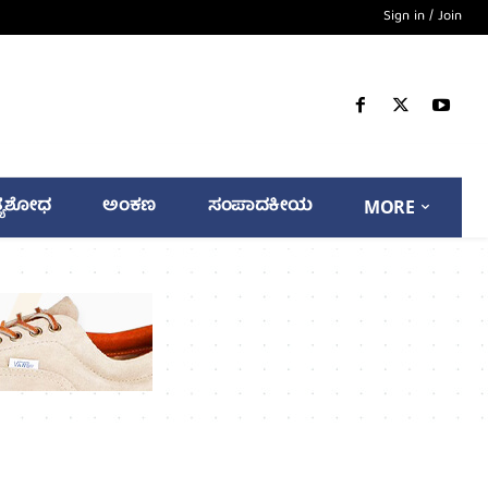
Sign in / Join
್ಯಶೋಧ
ಅಂಕಣ
ಸಂಪಾದಕೀಯ
MORE