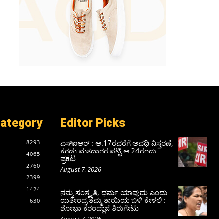
Category
Editor Picks
ಎಸ್‌ಐಆರ್‌ : ಆ.17ರವರೆಗೆ ಅವಧಿ ವಿಸ್ತರಣೆ,
8293
ಕರಡು ಮತದಾರರ ಪಟ್ಟಿ ಆ.24ರಂದು
4065
ಪ್ರಕಟ
2760
August 7, 2026
2399
1424
ನಮ್ಮ ಸಂಸ್ಕೃತಿ, ಧರ್ಮ ಯಾವುದು ಎಂದು
ಯತೀಂದ್ರ ತಮ್ಮ ತಾಯಿಯ ಬಳಿ ಕೇಳಲಿ :
630
ಶೋಭಾ ಕರಂದ್ಲಾಜೆ ತಿರುಗೇಟು
August 7, 2026