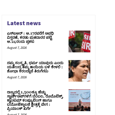
Latest news
ಎಸ್‌ಐಆರ್‌ : ಆ.17ರವರೆಗೆ ಅವಧಿ
ವಿಸ್ತರಣೆ, ಕರಡು ಮತದಾರರ ಪಟ್ಟಿ
ಆ.24ರಂದು ಪ್ರಕಟ
August 7, 2026
ನಮ್ಮ ಸಂಸ್ಕೃತಿ, ಧರ್ಮ ಯಾವುದು ಎಂದು
ಯತೀಂದ್ರ ತಮ್ಮ ತಾಯಿಯ ಬಳಿ ಕೇಳಲಿ :
ಶೋಭಾ ಕರಂದ್ಲಾಜೆ ತಿರುಗೇಟು
August 7, 2026
ರಾಜ್ಯದಲ್ಲಿ 1,500ಕ್ಕೂ ಹೆಚ್ಚು
ಸ್ಟಾರ್ಟ್‌ಅಪ್‌ಗಳಿಗೆ ಬೆಂಬಲ, ರೊಬೊಟಿಕ್ಸ್,
ಕ್ವಾಂಟಮ್ ಕಂಪ್ಯೂಟಿಂಗ್ ಹಾಗೂ
ಬಯೋಟೆಕ್ನಾಲಜಿ ಕ್ಷೇತ್ರಕ್ಕೆ ವೇಗ :
ಪ್ರಿಯಾಂಕ್‌ ಖರ್ಗೆ
August 7, 2026