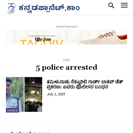
- Advertisement -
TAG
5 police arrested
ತಮಿಳುನಾಡು ಸೆಕ್ಯೂರಿಟಿ ಗಾರ್ಡ್‌ ಲಾಕಪ್‌ ಡೆತ್
ಪ್ರಕರಣ: ಐವರು ಪೊಲೀಸರ ಬಂಧನ
July 1, 2025
ಅಪರಾಧ