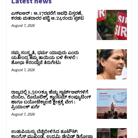
Latest news
ಎಸ್‌ಐಆರ್‌ : ಆ.17ರವರೆಗೆ ಅವಧಿ ವಿಸ್ತರಣೆ,
ಕರಡು ಮತದಾರರ ಪಟ್ಟಿ ಆ.24ರಂದು ಪ್ರಕಟ
August 7, 2026
ನಮ್ಮ ಸಂಸ್ಕೃತಿ, ಧರ್ಮ ಯಾವುದು ಎಂದು
ಯತೀಂದ್ರ ತಮ್ಮ ತಾಯಿಯ ಬಳಿ ಕೇಳಲಿ :
ಶೋಭಾ ಕರಂದ್ಲಾಜೆ ತಿರುಗೇಟು
August 7, 2026
ರಾಜ್ಯದಲ್ಲಿ 1,500ಕ್ಕೂ ಹೆಚ್ಚು ಸ್ಟಾರ್ಟ್‌ಅಪ್‌ಗಳಿಗೆ
ಬೆಂಬಲ, ರೊಬೊಟಿಕ್ಸ್, ಕ್ವಾಂಟಮ್ ಕಂಪ್ಯೂಟಿಂಗ್
ಹಾಗೂ ಬಯೋಟೆಕ್ನಾಲಜಿ ಕ್ಷೇತ್ರಕ್ಕೆ ವೇಗ :
ಪ್ರಿಯಾಂಕ್‌ ಖರ್ಗೆ
August 7, 2026
ಉಡುಪಿಯನ್ನು ಬೆಚ್ಚಿಬೀಳಿಸಿದ ಶೂಟೌಟ್‌:
ಕಾಂಗ್ರೆಸ್‌ ಮುಖಂಡ, ಉದ್ಯಮಿ ಡೇವಿಡ್ ಡಿಸೋಜಾ