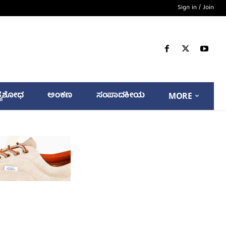
Sign in / Join
್ಯಶೋಧ
ಅಂಕಣ
ಸಂಪಾದಕೀಯ
MORE