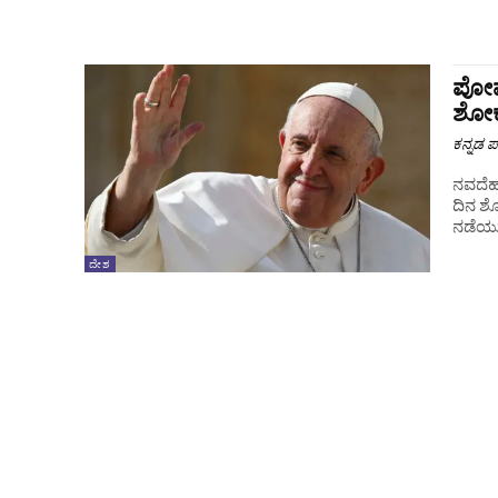
ಪೋಪ್
ಶೋಕ
ಕನ್ನಡ ಪ್
ನವದೆಹಲ
ದಿನ ಶ
ನಡೆಯು
ದೇಶ