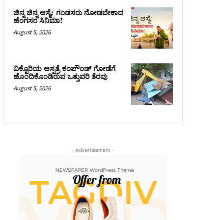
ಚಿನ್ನ ಚಿನ್ನ ಆಸೈ: ಗಂಡಸರು ನೋಡಬೇಕಾದ
ಹೆಂಗಸರ ಸಿನಿಮಾ!
August 5, 2026
ವಿಕ್ಟೊರಿಯ ಆಸ್ಪತ್ರೆ ಕಂಪೌಂಡ್ ಗೋಡೆಗೆ
ಹೊಂದಿಕೊಂಡಿರುವ ಒತ್ತುವರಿ ತೆರವು
August 5, 2026
- Advertisement -