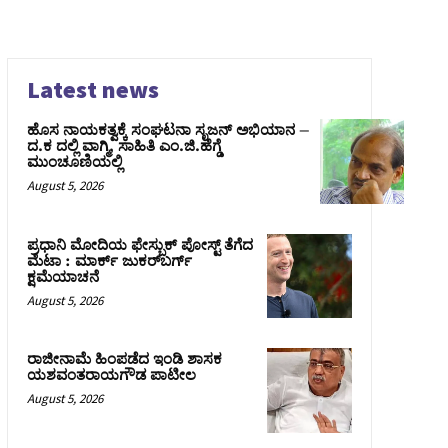
Latest news
ಹೊಸ ನಾಯಕತ್ವಕ್ಕೆ ಸಂಘಟನಾ ಸೃಜನ್ ಅಭಿಯಾನ –
ದ.ಕ ದಲ್ಲಿ ವಾಗ್ಮಿ, ಸಾಹಿತಿ ಎಂ.ಜಿ.ಹೆಗ್ಡೆ
ಮುಂಚೂಣಿಯಲ್ಲಿ
August 5, 2026
ಪ್ರಧಾನಿ ಮೋದಿಯ ಫೇಸ್ಬುಕ್‌ ಪೋಸ್ಟ್‌ ತೆಗೆದ
ಮೆಟಾ : ಮಾರ್ಕ್ ಜುಕರ್‌ಬರ್ಗ್
ಕ್ಷಮೆಯಾಚನೆ
August 5, 2026
ರಾಜೀನಾಮೆ ಹಿಂಪಡೆದ ಇಂಡಿ ಶಾಸಕ
ಯಶವಂತರಾಯಗೌಡ ಪಾಟೀಲ
August 5, 2026