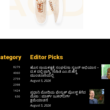
Category
Editor Picks
ಹೊಸ ನಾಯಕತ್ವಕ್ಕೆ ಸಂಘಟನಾ ಸೃಜನ್ ಅಭಿಯಾನ –
8279
ದ.ಕ ದಲ್ಲಿ ವಾಗ್ಮಿ, ಸಾಹಿತಿ ಎಂ.ಜಿ.ಹೆಗ್ಡೆ
4060
ಮುಂಚೂಣಿಯಲ್ಲಿ
2759
August 5, 2026
2398
1424
ಪ್ರಧಾನಿ ಮೋದಿಯ ಫೇಸ್ಬುಕ್‌ ಪೋಸ್ಟ್‌ ತೆಗೆದ
ಮೆಟಾ : ಮಾರ್ಕ್ ಜುಕರ್‌ಬರ್ಗ್
630
ಕ್ಷಮೆಯಾಚನೆ
August 5, 2026