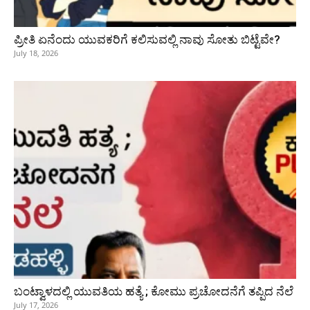
ಪ್ರೀತಿ ಏನೆಂದು ಯುವಕರಿಗೆ ಕಲಿಸುವಲ್ಲಿ ನಾವು ಸೋತು ಬಿಟ್ಟೆವೇ?
July 18, 2026
ಬಂಟ್ವಾಳದಲ್ಲಿ ಯುವತಿಯ ಹತ್ಯೆ ; ಕೋಮು ಪ್ರಚೋದನೆಗೆ ತಪ್ಪಿದ ನೆಲೆ
July 17, 2026