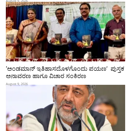
August 9, 2026
‘ಅಂಡಮಾನ್ ಇತಿಹಾಸದೊಳಗೊಂದು ಪಯಣ’ ಪುಸ್ತಕ
ಅನಾವರಣ ಹಾಗೂ ವಿಚಾರ ಸಂಕಿರಣ
August 9, 2026