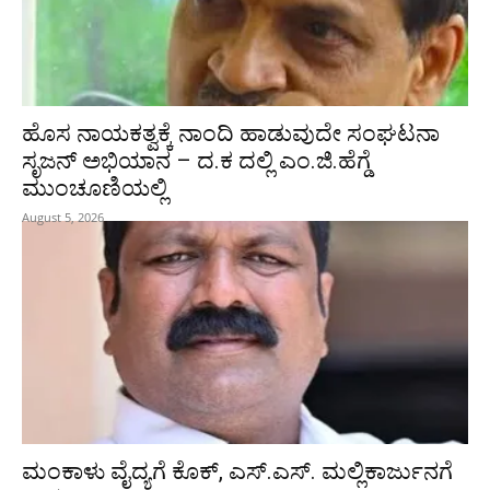
ಹೊಸ ನಾಯಕತ್ವಕ್ಕೆ ನಾಂದಿ ಹಾಡುವುದೇ ಸಂಘಟನಾ
ಸೃಜನ್ ಅಭಿಯಾನ – ದ.ಕ ದಲ್ಲಿ ಎಂ.ಜಿ.ಹೆಗ್ಡೆ
ಮುಂಚೂಣಿಯಲ್ಲಿ
August 5, 2026
ಮಂಕಾಳು ವೈದ್ಯಗೆ ಕೊಕ್‌, ಎಸ್‌.ಎಸ್‌. ಮಲ್ಲಿಕಾರ್ಜುನಗೆ