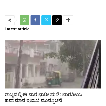
Latest article
ರಾಜ್ಯದಲ್ಲಿ ಈ ವಾರ ಭಾರೀ ಮಳೆ : ಭಾರತೀಯ
ಹವಾಮಾನ ಇಲಾಖೆ ಮುನ್ಸೂಚನೆ