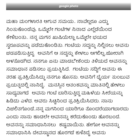
google photo
ಮಹಾ ಮಂಗಳಾರತಿ ಆಗುವ ಸಮಯ.. ನಾವೆಲ್ಲರೂ ಎದ್ದು
ನಿಂತುಕೊಂಡೆವು. ಒಮ್ಮೆಲೇ ಗಂಟೆಗಳ ನಿನಾದ ಎಲ್ಲೆಡೆಯಿಂದ
ಕೇಳಿಬಂತು.. ನನ್ನ ಮಗನ ಖುಷಿಯೆಲ್ಲಾ ಒಮ್ಮೆಲೇ ಭಯದ
ಸ್ವರೂಪವನ್ನು ಪಡೆದುಕೊಂಡಿತು. ಗಂಟೆಯ ಸದ್ದನ್ನು ನಿಲ್ಲಿಸಲು ಅವನು
ಚಡಪಡಿಸುತ್ತಿದ್ದ. ಅವನಿಗೆ ಆ ಸದ್ದನ್ನು ಕೇಳಲು ಆಗಲಿಲ್ಲ..ಜೋರಾಗಿ
ಅಳತೊಡಗಿದ. ನನಗೂ ಏನು ಮಾಡಬೇಕೆಂದು ತಿಳಿಯದೆ ಅವನನ್ನು
ಸಮಾಧಾನ ಪಡಿಸಲು ಪ್ರಯತ್ನಿಸಿದೆ. ಗಂಟೆಯ ಸದ್ದಿಗೆ ಅವನು ಈ
ತರಹ ಪ್ರತಿಕ್ರಿಯಿಸಿದ್ದು ನನಗೂ ಹೊಸತು. ಅವನಿಗೆ ಧೈರ್ಯ ತುಂಬುವ
ಪ್ರಯತ್ನದಲ್ಲಿ ನಾನಿದ್ದೆ.. ಮನಸ್ಸಿನ ಆತಂಕವನ್ನು ಮಾತಿನಲ್ಲಿ ಹೇಳಲು
ಸಾಧ್ಯವಾಗದೆ ಅವನು ಗಂಟೆ ಬಾರಿಸುತ್ತಿದ್ದ ಮಹಿಳೆಯ ಸೀರೆಯನ್ನು
ಹಿಡಿದು ಎಳೆದ. ಅವರು ಸಿಟ್ಟಿನಿಂದ ಪ್ರತಿಕ್ರಿಯಿಸಿದರು. ನಾನು
ವಿಚಲಿತಗೊಂಡೆ..ನನ್ನ ಮಗನಿಂದ ಯಾರಿಗೂ ತೊಂದರೆಯಾಗಬಾರದು
ಎಂದು ನಾನು ಕೂಡಲೇ ಅವನನ್ನು ಕರೆದುಕೊಂಡು ಹೊರಬಂದೆ.
ಅವನನ್ನು ಸಮಾಧಾನಿಸಲು ಕಷ್ಟವಾಯಿತು. ಹೇಗೋ ಅವನನ್ನು
ಸಮಾಧಾನಿಸಿ ದೇವಸ್ಥಾನದ ಹೊರಗಡೆ ಕುಳಿತಿದ್ದೆ. ಅವನು