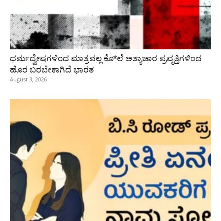
ಧರ್ಮದ್ವೇಷಗಳಿಂದ ಮಾತ್ರವಲ್ಲ ಕೊ*ಲೆ ಅತ್ಯಾಚಾರ ಪ್ರವೃತ್ತಿಗಳಿಂದ
ಹೊರ ಬರಬೇಕಾಗಿದೆ ಭಾರತ
August 3, 2026