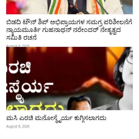
ಬಿಡದಿ ಟೌನ್ ಶಿಪ್ ಅಭಿಪ್ರಾಯಗಳ ಸಮಗ್ರ ಪರಿಶೀಲನೆಗೆ
ನ್ಯಾಯಮೂರ್ತಿ ಗುಹನಾಥನ್ ನರೇಂದರ್ ನೇತೃತ್ವದ
ಸಮಿತಿ ರಚನೆ
August 8, 2026
ಮಸಿ ಎರಚಿ ಮನೋಸ್ಥೈರ್ಯ ಕುಗ್ಗಿಸಲಾಗದು
August 8, 2026