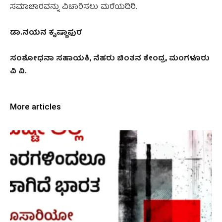
ಸಮಾಚಾರವನ್ನು ವಿಚಾರಿಸಲು ಮರೆಯದಿರಿ.
ಡಾ.ನಯನ ಕೃಷ್ಣಾಪುರ
ಸಂಶೋಧನಾ ಸಹಾಯಕಿ, ನೆಹರು ಚಿಂತನ ಕೇಂದ್ರ, ಮಂಗಳೂರು
ವಿ ವಿ.
More articles