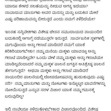
ನೀಡುವುದಕ್ಕೂ ಒಂದು ಕ್ರಮವಿದೆ ಅನ್ನೋದನ್ನ ನಾವು ಮರೆತಿದ್ದೇವೆ.
ಯಾರೂ ಕೇಳದೆ ಸಲಹೆಯನ್ನು ನೀಡುವ ಅಗತ್ಯ ಇದೆಯಾ?
ನಾವಾಡುವ ಮಾತುಗಳು ಅವರ ಮನಸ್ಸು ಮತ್ತು ಬದುಕಿನ ಮೇಲೆ
ಎಷ್ಟು ಪರಿಣಾಮವನ್ನು ಬೀರುತ್ತದೆ ಎಂದು ನಮಗೆ ತಿಳಿದಿದೆಯೇ?
ಇಂತಹ ಸನ್ನಿವೇಶಗಳು ವಿಶೇಷ ಚೇತನ ಸಮುದಾಯದ ತಾಯಂದಿರ
ಬದುಕಿನಲ್ಲಿ ಆಗಾಗ್ಗೆ ನಡೆಯುತ್ತಲೇ ಇರುತ್ತದೆ. ಸಾರ್ವಜನಿಕ ಸ್ಥಳಗಳಲ್ಲಿ
ಮಗುವೊಂದು ಅತ್ತು ಗಲಾಟೆ ಮಾಡಿದರೆ ನಮಗೆ ಯಾಕೆ
ಕಿರಿಕಿರಿಯಾಗಬೇಕು?. ನಮ್ಮ ಮನೆಯ ಮಕ್ಕಳು ಯಾವತ್ತೂ ಅತ್ತು
ಗಲಾಟೆ ಮಾಡಿಲ್ಲವೇ? ಒಂದು ವೇಳೆ ನಮ್ಮ ಮಕ್ಕಳು ಅತ್ತು ಗಲಾಟೆಯೇ
ಮಾಡಿಲ್ಲವೆಂದಾದರೆ ನಮ್ಮ ಮಕ್ಕಳ ಪಾಲನೆ ಜಗತ್ತಿನ ಅತಿಶ್ರೇಷ್ಠ ಪಾಲನೆ
ಹೇಗಾಗುತ್ತದೆ? ಅಥವಾ ಮಕ್ಕಳು ಅತ್ತು ಗಲಾಟೆ ಮಾಡಿದರೆ
ತಾಯಂದಿರ ಪಾಲನೆಯಲ್ಲಿ ಲೋಪದೋಷವನ್ನು ಹುಡುಕುವುದು ಎಷ್ಟು
ಸರಿ? ನಮ್ಮ ಮಾತುಗಳು ಮತ್ತು ನೋಟಗಳು ಇನ್ನೊಬ್ಬರ ಭಾವನೆಗಳನ್ನು
ನೋಯಿಸುತ್ತದೆ ಎನ್ನುವ ಸರಳ ವಿಚಾರ ಯಾಕೆ ನಮ್ಮ ಗಮನಕ್ಕೆ
ಬರುವುದಿಲ್ಲ?
ಇಲ್ಲಿ ನಾವೆಲ್ಲರೂ ತಿಳಿದುಕೊಳ್ಳಬೇಕಾದ ವಿಚಾರವೊಂದಿದೆ. ವಿಶೇಷ