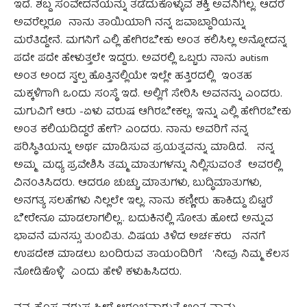
ಇದೆ. ಶಬ್ದ ಸಂವೇದನೆಯನ್ನು ತಡೆದುಕೊಳ್ಳುವ ಶಕ್ತಿ ಅವನಿಗಿಲ್ಲ. ಆದರೆ
ಅವರೆಲ್ಲರೂ ನಾನು ತಾಯಿಯಾಗಿ ನನ್ನ ಜವಾಬ್ದಾರಿಯನ್ನು
ಮರೆತಿದ್ದೇನೆ. ಮಗನಿಗೆ ಎಲ್ಲಿ ಹೇಗಿರಬೇಕು ಅಂತ ಕಲಿಸಿಲ್ಲ ಅನ್ನೋದನ್ನ
ಪದೇ ಪದೇ ಹೇಳುತ್ತಲೇ ಇದ್ದರು. ಅವರಲ್ಲಿ ಒಬ್ಬರು ನಾನು autism
ಅಂತ ಅಂದ ಸ್ವಲ್ಪ ಹೊತ್ತಿನಲ್ಲಿಯೇ ಇಲ್ಲೇ ಹತ್ತಿರದಲ್ಲಿ ಇಂತಹ
ಮಕ್ಕಳಿಗಾಗಿ ಒಂದು ಸಂಸ್ಥೆ ಇದೆ. ಅಲ್ಲಿಗೆ ಸೇರಿಸಿ ಅವನನ್ನು ಎಂದರು.
ಮಗುವಿಗೆ ಆರು -ಏಳು ವರುಷ ಆಗಿರಬೇಕಲ್ಲ. ಇನ್ನು ಎಲ್ಲಿ ಹೇಗಿರಬೇಕು
ಅಂತ ಕಲಿಯದಿದ್ದರೆ ಹೇಗೆ? ಎಂದರು. ನಾನು ಅವರಿಗೆ ನನ್ನ
ಪರಿಸ್ಥಿತಿಯನ್ನು ಅರ್ಥ ಮಾಡಿಸುವ ಪ್ರಯತ್ನವನ್ನು ಮಾಡಿದೆ. ನನ್ನ
ಅಮ್ಮ ಮಧ್ಯ ಪ್ರವೇಶಿಸಿ ತಮ್ಮ ಮಾತುಗಳನ್ನು ನಿಲ್ಲಿಸುವಂತೆ ಅವರಲ್ಲಿ
ವಿನಂತಿಸಿದರು. ಆದರೂ ಚುಚ್ಚು ಮಾತುಗಳು, ಬುದ್ಧಿಮಾತುಗಳು,
ಅನಗತ್ಯ ಸಲಹೆಗಳು ನಿಲ್ಲಲೇ ಇಲ್ಲ. ನಾನು ಕಣ್ಣೀರು ಹಾಕಿದ್ದು ಬಿಟ್ಟರೆ
ಬೇರೇನೂ ಮಾಡಲಾಗಲಿಲ್ಲ.. ಬದುಕಿನಲ್ಲಿ ಸೋತು ಹೋದೆ ಅನ್ನುವ
ಭಾವನೆ ಮನಸ್ಸು ತುಂಬಿತು. ವಿಷಯ ತಿಳಿದ ಅರ್ಚಕರು ನನಗೆ
ಉಪದೇಶ ಮಾಡಲು ಬಂದಿರುವ ತಾಯಂದಿರಿಗೆ ‘ನೀವು ನಿಮ್ಮ ಕೆಲಸ
ನೋಡಿಕೊಳ್ಳಿ’ ಎಂದು ಹೇಳಿ ಕಳುಹಿಸಿದರು.