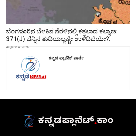
ಬೆಂಗಳೂರಿನ ಬೆಳಕಿನ ನೆರಳಿನಲ್ಲಿ ಕತ್ತಲಾದ ಕಲ್ಯಾಣ:
371(J) ಪೆನ್ನಿನ ತುದಿಯಲ್ಲಷ್ಟೇ ಉಳಿದಿದೆಯೇ?.
August 4, 2026
ಕನ್ನಡ ಪ್ಲಾನೆಟ್ ವಾರ್ತೆ