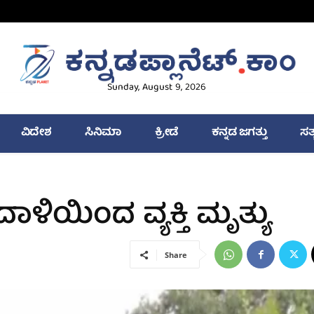
Sunday, August 9, 2026
ವಿದೇಶ
ಸಿನಿಮಾ
ಕ್ರೀಡೆ
ಕನ್ನಡ ಜಗತ್ತು
ಸತ
ಳಿಯಿಂದ ವ್ಯಕ್ತಿ ಮೃತ್ಯು
Share