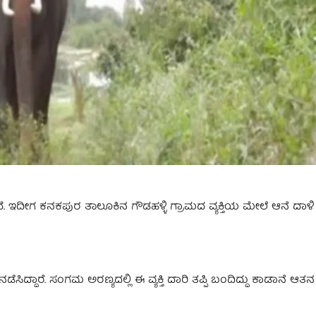
ತಿದೆ. ಇದೀಗ ಕನಕಪುರ ತಾಲೂಕಿನ ಗೌಡಹಳ್ಳಿ ಗ್ರಾಮದ ವ್ಯಕ್ತಿಯ ಮೇಲೆ ಆನೆ ದಾಳಿ
ೆ ನಡೆಸಿದ್ದಾರೆ. ಸಂಗಮ ಅರಣ್ಯದಲ್ಲಿ ಈ ವ್ಯಕ್ತಿ ದಾರಿ ತಪ್ಪಿ ಬಂದಿದ್ದು ಕಾಡಾನೆ ಆ