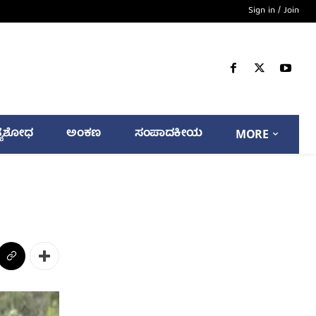
Sign in / Join
್ಯಶೋಧ
ಅಂಕಣ
ಸಂಪಾದಕೀಯ
MORE