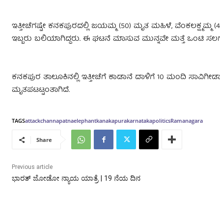
ಇತ್ತೀಚೆಗಷ್ಟೇ ಕನಕಪುರದಲ್ಲಿ ಜಯಮ್ಮ (50) ಮೃತ ಮಹಿಳೆ, ವೆಂಕಲಕ್ಷ್ಮಮ್ಮ
ಇಬ್ಬರು ಬಲಿಯಾಗಿದ್ದರು. ಈ ಘಟನೆ ಮಾಸುವ ಮುನ್ನವೇ ಮತ್ತೆ ಒಂಟಿ ಸಲಗ
ಕನಕಪುರ ತಾಲೂಕಿನಲ್ಲಿ ಇತ್ತೀಚೆಗೆ ಕಾಡಾನೆ ದಾಳಿಗೆ 10 ಮಂದಿ ಸಾವಿಗೀಡಾ
ಮೃತಪಟಟ್ಟಂತಾಗಿದೆ.
TAGS
attack
channapatna
elephant
kanakapura
karnataka
politics
Ramanagara
Share
Previous article
ಭಾರತ್ ಜೋಡೋ ನ್ಯಾಯ ಯಾತ್ರೆ | 19 ನೆಯ ದಿನ