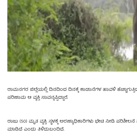
ರಾಮನಗರ ಜಿಲ್ಲೆಯಲ್ಲಿ ದಿನದಿಂದ ದಿನಕ್ಕೆ ಕಾಡಾನೆಗಳ ಹಾವಳಿ ಹೆಚ್ಚಾಗುತ್
ಪರಿಣಾಮ ಆ ವ್ಯಕ್ತಿ ಸಾವನ್ನಪ್ಪಿದ್ದಾರೆ.
ರಾಜು (50) ಮೃತ ವ್ಯಕ್ತಿ. ಸ್ಥಳಕ್ಕೆ ಅರಣ್ಯಾಧಿಕಾರಿಗಳು ಭೇಟಿ ನೀಡಿ ಪರಿಶೀಲನ
ಮಾಡಿದೆ ಎಂದು ತಿಳಿದುಬಂದಿದೆ.