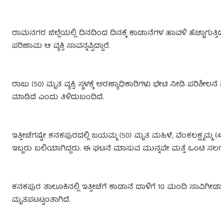
ರಾಮನಗರ ಜಿಲ್ಲೆಯಲ್ಲಿ ದಿನದಿಂದ ದಿನಕ್ಕೆ ಕಾಡಾನೆಗಳ ಹಾವಳಿ ಹೆಚ್ಚಾಗುತ್
ಪರಿಣಾಮ ಆ ವ್ಯಕ್ತಿ ಸಾವನ್ನಪ್ಪಿದ್ದಾರೆ.
ರಾಜು (50) ಮೃತ ವ್ಯಕ್ತಿ. ಸ್ಥಳಕ್ಕೆ ಅರಣ್ಯಾಧಿಕಾರಿಗಳು ಭೇಟಿ ನೀಡಿ ಪರಿಶೀಲನ
ಮಾಡಿದೆ ಎಂದು ತಿಳಿದುಬಂದಿದೆ.
ಇತ್ತೀಚೆಗಷ್ಟೇ ಕನಕಪುರದಲ್ಲಿ ಜಯಮ್ಮ (50) ಮೃತ ಮಹಿಳೆ, ವೆಂಕಲಕ್ಷ್ಮಮ್ಮ
ಇಬ್ಬರು ಬಲಿಯಾಗಿದ್ದರು. ಈ ಘಟನೆ ಮಾಸುವ ಮುನ್ನವೇ ಮತ್ತೆ ಒಂಟಿ ಸಲಗ
ಕನಕಪುರ ತಾಲೂಕಿನಲ್ಲಿ ಇತ್ತೀಚೆಗೆ ಕಾಡಾನೆ ದಾಳಿಗೆ 10 ಮಂದಿ ಸಾವಿಗೀಡಾ
ಮೃತಪಟಟ್ಟಂತಾಗಿದೆ.