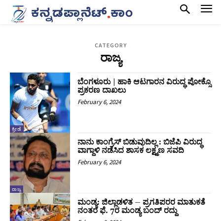
CATEGORY
ರಾಜ್ಯ
ಬೆಂಗಳೂರು | ಹಾಕಿ ಆಟಗಾರನ ವಿರುದ್ಧ ಪೋಕ್ಸೊ
ಪ್ರಕರಣ ದಾಖಲು
February 6, 2024
ಕ್ರೀಡೆ
ನಾನು ಕಾಂಗ್ರೆಸ್ ಬಿಡುವುದಿಲ್ಲ : ಬಿಜೆಪಿ ವಿರುದ್ಧ
ವಾಗ್ದಾಳಿ ನಡೆಸಿದ ಶಾಸಕ ಲಕ್ಷ್ಮಣ ಸವದಿ
February 6, 2024
ರಾಜ್ಯ
ಮಂಡ್ಯ: ಜಿಲ್ಲಾಡಳಿತ – ಪ್ರಗತಿಪರರ ಮಾತುಕತೆ
ನಂತರ ಫೆ. 7ರ ಮಂಡ್ಯ ಬಂದ್ ರದ್ದು