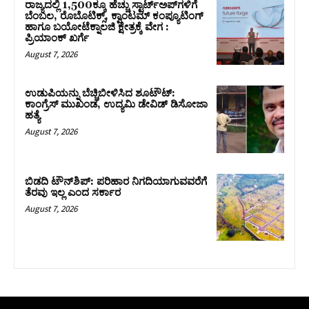
ರಾಜ್ಯದಲ್ಲಿ 1,500ಕ್ಕೂ ಹೆಚ್ಚು ಸ್ಟಾರ್ಟ್‌ಅಪ್‌ಗಳಿಗೆ
ಬೆಂಬಲ, ರೊಬೊಟಿಕ್ಸ್, ಕ್ವಾಂಟಮ್ ಕಂಪ್ಯೂಟಿಂಗ್
ಹಾಗೂ ಬಯೋಟೆಕ್ನಾಲಜಿ ಕ್ಷೇತ್ರಕ್ಕೆ ವೇಗ :
ಪ್ರಿಯಾಂಕ್‌ ಖರ್ಗೆ
August 7, 2026
ಉಡುಪಿಯನ್ನು ಬೆಚ್ಚಿಬೀಳಿಸಿದ ಶೂಟೌಟ್‌:
ಕಾಂಗ್ರೆಸ್‌ ಮುಖಂಡ, ಉದ್ಯಮಿ ಡೇವಿಡ್ ಡಿಸೋಜಾ
ಹತ್ಯೆ
August 7, 2026
ಬಿಡದಿ ಟೌನ್‌ಶಿಪ್‌: ಪರಿಹಾರ ನಿಗದಿಯಾಗುವವರೆಗೆ
ತೆರವು ಇಲ್ಲ ಎಂದ ಸರ್ಕಾರ
August 7, 2026