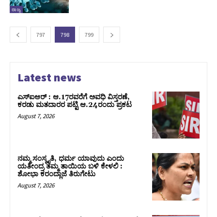
ರಾಜ್ಯ
797
798
799
Latest news
ಎಸ್‌ಐಆರ್‌ : ಆ.17ರವರೆಗೆ ಅವಧಿ ವಿಸ್ತರಣೆ,
ಕರಡು ಮತದಾರರ ಪಟ್ಟಿ ಆ.24ರಂದು ಪ್ರಕಟ
August 7, 2026
ನಮ್ಮ ಸಂಸ್ಕೃತಿ, ಧರ್ಮ ಯಾವುದು ಎಂದು
ಯತೀಂದ್ರ ತಮ್ಮ ತಾಯಿಯ ಬಳಿ ಕೇಳಲಿ :
ಶೋಭಾ ಕರಂದ್ಲಾಜೆ ತಿರುಗೇಟು
August 7, 2026