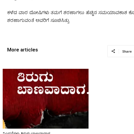
ಕಳೆದ ವಾರ ದೋಷಿಗಳು ತಮಗೆ ಶರಣಾಗಲು ಹೆಚ್ಚಿನ ಸಮಯಾವಕಾಶ ಕೋರಿ ಸಲ್ಲಿ
ಶರಣಾಗುವಂತೆ ಅವರಿಗೆ ಸೂಚಿಸಿತ್ತು.
More articles
Share
ನಿಂದನೆಗಳು ತಿರುಗು ಬಾಣವಾದಾಗ …