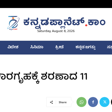
Saturday, August 8, 2026
ವಿದೇಶ
ಸಿನಿಮಾ
ಕ್ರೀಡೆ
ಕನ್ನಡ ಜಗತ್ತು
ಸತ
 ಕಾರಗೃಹಕ್ಕೆ ಶರಣಾದ 11
Share