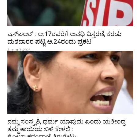
ಎಸ್‌ಐಆರ್‌ : ಆ.17ರವರೆಗೆ ಅವಧಿ ವಿಸ್ತರಣೆ, ಕರಡು
ಮತದಾರರ ಪಟ್ಟಿ ಆ.24ರಂದು ಪ್ರಕಟ
August 7, 2026
ನಮ್ಮ ಸಂಸ್ಕೃತಿ, ಧರ್ಮ ಯಾವುದು ಎಂದು ಯತೀಂದ್ರ
ತಮ್ಮ ತಾಯಿಯ ಬಳಿ ಕೇಳಲಿ :
ಶೋಭಾ ಕರಂದ್ಲಾಜೆ ತಿರುಗೇಟು