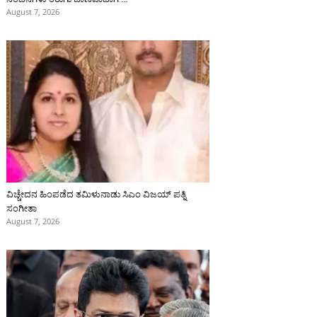
August 7, 2026
ವಿಚ್ಚೇದನ ಹಿಂಪಡೆದ ತಮಿಳುನಾಡು ಸಿಎಂ ವಿಜಯ್‌ ಪತ್ನಿ
ಸಂಗೀತಾ
August 7, 2026