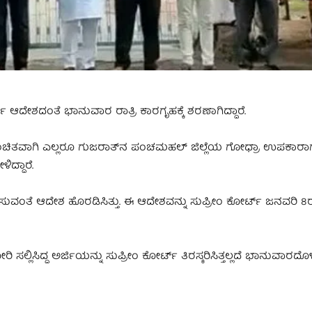
‌ ಆದೇಶದಂತೆ ಭಾನುವಾರ ರಾತ್ರಿ ಕಾರಗೃಹಕ್ಕೆ ಶರಣಾಗಿದ್ದಾರೆ.
 ಮುಂಚಿತವಾಗಿ ಎಲ್ಲರೂ ಗುಜರಾತ್‌ನ ಪಂಚಮಹಲ್‌ ಜಿಲ್ಲೆಯ ಗೋಧ್ರಾ ಉಪಕಾರಾಗೃ
ಿದ್ದಾರೆ.
ಿಸುವಂತೆ ಆದೇಶ ಹೊರಡಿಸಿತ್ತು. ಈ ಆದೇಶವನ್ನು ಸುಪ್ರೀಂ ಕೋರ್ಟ್‌ ಜನವರಿ 8ರ ತ
ಸಿದ್ದ ಅರ್ಜಿಯನ್ನು ಸುಪ್ರೀಂ ಕೋರ್ಟ್‌ ತಿರಸ್ಕರಿಸಿತ್ತಲ್ಲದೆ ಭಾನುವಾರದೊ