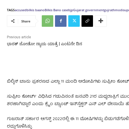
TAGS
accused
bilkis baano
Bilkis Bano case
bjp
Gujarat government
gujrath
modi
sup
Share
Previous article
ಭಾರತ್ ಜೋಡೋ ನ್ಯಾಯ ಯಾತ್ರೆ‌ | ಎಂಟನೇ ದಿನ
ಬಿಲ್ಕಿಸ್‌ ಬಾನು ಪ್ರಕರಣದ ಎಲ್ಲಾ 11 ಮಂದಿ ಆರೋಪಿಗಳು ಸುಪ್ರೀಂ ಕೋರ್ಟ್
ಸುಪ್ರೀಂ ಕೋರ್ಟ್‌ ವಿಧಿಸಿದ ಗಡುವಿನಂತೆ ಜನವರಿ 21ರ ಮಧ್ಯರಾತ್ರಿಗೆ
ಶರಣಾಗಿದ್ದಾರೆ ಎಂದು ಕ್ರೈಂ ಬ್ರ್ಯಾಂಚ್‌ ಇನ್‌ಸ್ಪೆಕ್ಟರ್‌ ಎನ್‌ ಎಲ್‌ ದೇಸಾಯಿ ಹೇಳ
ಗುಜರಾತ್‌ ಸರ್ಕಾರ ಆಗಸ್ಟ್‌ 2022ರಲ್ಲಿ ಈ 11 ದೋಷಿಗಳನ್ನು ಬಿಡುಗಡೆಗೊಳ
ರದ್ದುಗೊಳಿಸಿತ್ತು.