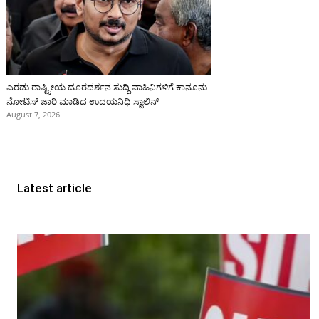
ಎರಡು ರಾಷ್ಟ್ರೀಯ ದೂರದರ್ಶನ ಸುದ್ದಿ ವಾಹಿನಿಗಳಿಗೆ ಕಾನೂನು
ನೋಟಿಸ್ ಜಾರಿ ಮಾಡಿದ ಉದಯನಿಧಿ ಸ್ಟಾಲಿನ್
August 7, 2026
Latest article