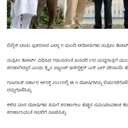
ಬಿಲ್ಕಿಸ್‌ ಬಾನು ಪ್ರಕರಣದ ಎಲ್ಲಾ 11 ಮಂದಿ ಆರೋಪಿಗಳು ಸುಪ್ರೀಂ ಕೋರ್ಟ್
ಸುಪ್ರೀಂ ಕೋರ್ಟ್‌ ವಿಧಿಸಿದ ಗಡುವಿನಂತೆ ಜನವರಿ 21ರ ಮಧ್ಯರಾತ್ರಿಗೆ
ಶರಣಾಗಿದ್ದಾರೆ ಎಂದು ಕ್ರೈಂ ಬ್ರ್ಯಾಂಚ್‌ ಇನ್‌ಸ್ಪೆಕ್ಟರ್‌ ಎನ್‌ ಎಲ್‌ ದೇಸಾಯಿ ಹೇಳ
ಗುಜರಾತ್‌ ಸರ್ಕಾರ ಆಗಸ್ಟ್‌ 2022ರಲ್ಲಿ ಈ 11 ದೋಷಿಗಳನ್ನು ಬಿಡುಗಡೆಗೊಳ
ರದ್ದುಗೊಳಿಸಿತ್ತು.
ಕಳೆದ ವಾರ ದೋಷಿಗಳು ತಮಗೆ ಶರಣಾಗಲು ಹೆಚ್ಚಿನ ಸಮಯಾವಕಾಶ ಕೋರಿ ಸಲ್ಲಿ
ಶರಣಾಗುವಂತೆ ಅವರಿಗೆ ಸೂಚಿಸಿತ್ತು.