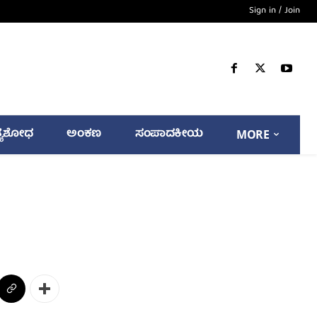
Sign in / Join
್ಯಶೋಧ
ಅಂಕಣ
ಸಂಪಾದಕೀಯ
MORE