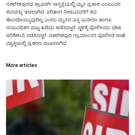
ಸಕಲೇಶಪುರದ ಕ್ರಾಫರ್ಡ್ ಆಸ್ಪತ್ರೆಯಲ್ಲಿ ಮೃತ ಪ್ರಕಾಶ ಎಂಬುವರ
ಶವವನ್ನು ಇಡಲಾಗಿದೆ. ಪರಿಹಾರ ನೀಡುವವರೆಗೆ ಶವ
ಕೊಂಡೊಯ್ಯುವುದಿಲ್ಲ ಎಂದು ಮೃತನ ಪತ್ನಿ ಸುನೀತಾ ಹಾಗೂ
ಸಂಬಂಧಿಕರ ಪಟ್ಟು ಹಿಡಿದು ಕುಳಿತಿದ್ದಾರೆ. ಸ್ಥಳಕ್ಕೆ ಪೊಲೀಸರು ಭೇಟಿ,
ಪರಿಶೀಲನೆ ನಡೆಸಿದ್ದಾರೆ. ಸಕಲೇಶಪುರ ಗ್ರಾಮಾಂತರ ಪೊಲೀಸ್ ಠಾಣೆ
ವ್ಯಾಪ್ತಿಯಲ್ಲಿ ಪ್ರಕರಣ ದಾಖಲಾಗಿದೆ.
More articles