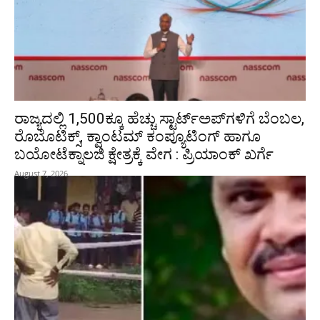
ರಾಜ್ಯದಲ್ಲಿ 1,500ಕ್ಕೂ ಹೆಚ್ಚು ಸ್ಟಾರ್ಟ್‌ಅಪ್‌ಗಳಿಗೆ ಬೆಂಬಲ,
ರೊಬೊಟಿಕ್ಸ್, ಕ್ವಾಂಟಮ್ ಕಂಪ್ಯೂಟಿಂಗ್ ಹಾಗೂ
ಬಯೋಟೆಕ್ನಾಲಜಿ ಕ್ಷೇತ್ರಕ್ಕೆ ವೇಗ : ಪ್ರಿಯಾಂಕ್‌ ಖರ್ಗೆ
August 7, 2026