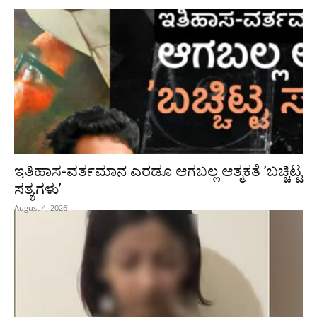
ಇತಿಹಾಸ-ವರ್ತಮಾನ ಎರಡೂ ಆಗಬಲ್ಲ ಆತ್ಮಕತೆ ʼಬಚ್ಚಿಟ್ಟ
ಸತ್ಯಗಳುʼ
August 4, 2026