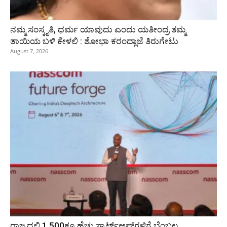
ನಮ್ಮ ಸಂಸ್ಕೃತಿ, ಧರ್ಮ ಯಾವುದು ಎಂದು ಯತೀಂದ್ರ ತಮ್ಮ
ತಾಯಿಯ ಬಳಿ ಕೇಳಲಿ : ಶೋಭಾ ಕರಂದ್ಲಾಜೆ ತಿರುಗೇಟು
August 7, 2026
ರಾಜ್ಯದಲ್ಲಿ 1,500ಕ್ಕೂ ಹೆಚ್ಚು ಸ್ಟಾರ್ಟ್‌ಅಪ್‌ಗಳಿಗೆ ಬೆಂಬಲ,