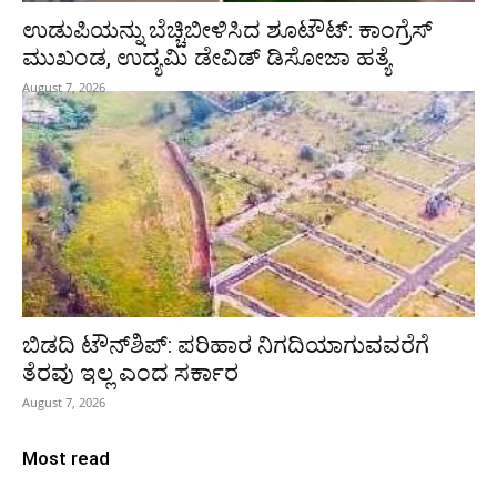
ಉಡುಪಿಯನ್ನು ಬೆಚ್ಚಿಬೀಳಿಸಿದ ಶೂಟೌಟ್‌: ಕಾಂಗ್ರೆಸ್‌
ಮುಖಂಡ, ಉದ್ಯಮಿ ಡೇವಿಡ್ ಡಿಸೋಜಾ ಹತ್ಯೆ
August 7, 2026
ಬಿಡದಿ ಟೌನ್‌ಶಿಪ್‌: ಪರಿಹಾರ ನಿಗದಿಯಾಗುವವರೆಗೆ
ತೆರವು ಇಲ್ಲ ಎಂದ ಸರ್ಕಾರ
August 7, 2026
Most read