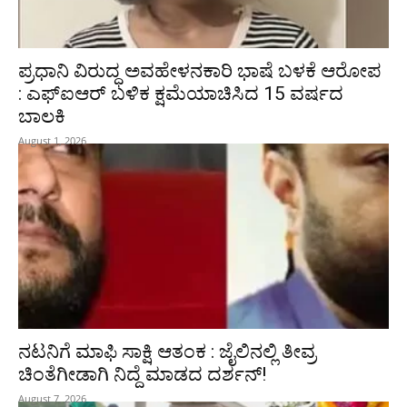
ಪ್ರಧಾನಿ ವಿರುದ್ಧ ಅವಹೇಳನಕಾರಿ ಭಾಷೆ ಬಳಕೆ ಆರೋಪ
: ಎಫ್‌ಐಆರ್‌ ಬಳಿಕ ಕ್ಷಮೆಯಾಚಿಸಿದ 15 ವರ್ಷದ
ಬಾಲಕಿ
August 1, 2026
ನಟನಿಗೆ ಮಾಫಿ ಸಾಕ್ಷಿ ಆತಂಕ : ಜೈಲಿನಲ್ಲಿ ತೀವ್ರ
ಚಿಂತೆಗೀಡಾಗಿ ನಿದ್ದೆ ಮಾಡದ ದರ್ಶನ್!
August 7, 2026