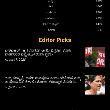
ರಾಜ್ಯ
8293
ದೇಶ
4065
ರಾಜಕೀಯ
2760
ಅಪರಾಧ
2399
ಬ್ರೇಕಿಂಗ್ ನ್ಯೂಸ್
1424
ವಿದೇಶ
630
Editor Picks
ಎಸ್‌ಐಆರ್‌ : ಆ.17ರವರೆಗೆ ಅವಧಿ ವಿಸ್ತರಣೆ, ಕರಡು
ಮತದಾರರ ಪಟ್ಟಿ ಆ.24ರಂದು ಪ್ರಕಟ
August 7, 2026
ನಮ್ಮ ಸಂಸ್ಕೃತಿ, ಧರ್ಮ ಯಾವುದು ಎಂದು ಯತೀಂದ್ರ ತಮ್ಮ
ತಾಯಿಯ ಬಳಿ ಕೇಳಲಿ : ಶೋಭಾ ಕರಂದ್ಲಾಜೆ ತಿರುಗೇಟು
August 7, 2026