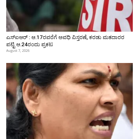
ಎಸ್‌ಐಆರ್‌ : ಆ.17ರವರೆಗೆ ಅವಧಿ ವಿಸ್ತರಣೆ, ಕರಡು ಮತದಾರರ
ಪಟ್ಟಿ ಆ.24ರಂದು ಪ್ರಕಟ
August 7, 2026