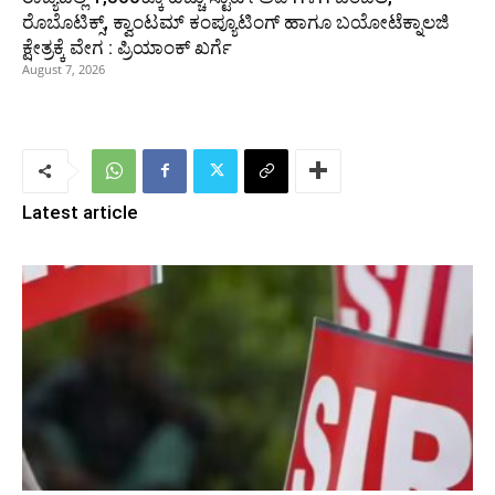
ರೊಬೊಟಿಕ್ಸ್, ಕ್ವಾಂಟಮ್ ಕಂಪ್ಯೂಟಿಂಗ್ ಹಾಗೂ ಬಯೋಟೆಕ್ನಾಲಜಿ
ಕ್ಷೇತ್ರಕ್ಕೆ ವೇಗ : ಪ್ರಿಯಾಂಕ್‌ ಖರ್ಗೆ
August 7, 2026
Latest article