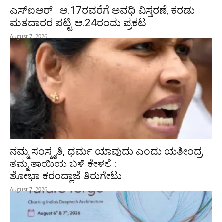
ಎಸ್‌ಐಆರ್‌ : ಆ.17ರವರೆಗೆ ಅವಧಿ ವಿಸ್ತರಣೆ, ಕರಡು
ಮತದಾರರ ಪಟ್ಟಿ ಆ.24ರಂದು ಪ್ರಕಟ
August 7, 2026
ನಮ್ಮ ಸಂಸ್ಕೃತಿ, ಧರ್ಮ ಯಾವುದು ಎಂದು ಯತೀಂದ್ರ
ತಮ್ಮ ತಾಯಿಯ ಬಳಿ ಕೇಳಲಿ :
ಶೋಭಾ ಕರಂದ್ಲಾಜೆ ತಿರುಗೇಟು
August 7, 2026